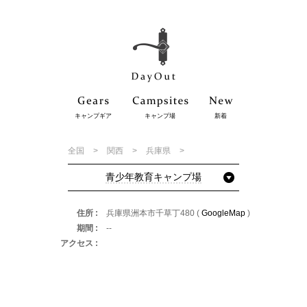
キャンプギア
キャンプ場
新着
全国
関西
兵庫県
青少年教育キャンプ場
住所
兵庫県洲本市千草丁480 (
GoogleMap
)
期間
--
アクセス