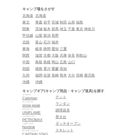
キャンプ場をさがす
北海道
北海道
東北
青森
岩手
宮城
秋田
山形
福島
関東
茨城
栃木
群馬
埼玉
千葉
東京
神奈川
甲信越
山梨
新潟
長野
北陸
富山
石川
福井
東海
岐阜
静岡
愛知
三重
関西
滋賀
京都
大阪
兵庫
奈良
和歌山
中国
鳥取
島根
岡山
広島
山口
四国
徳島
香川
愛媛
高知
九州
福岡
佐賀
長崎
熊本
大分
宮崎
鹿児島
沖縄
沖縄
キャンプギア(キャンプ用品・キャンプ道具)を探す
コールマン
テント
Caleman
スノーピーク
ランタン
snow peak
ユニフレーム
調理器具
UNIFLAME
焚火台
ペトロマックス
PETROMAX
ダッチオーブン
ノルディスク
Nordisk
スキレット
キャプテンスタッグ
CAPTAIN STAG