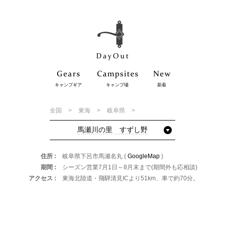
キャンプギア
キャンプ場
新着
全国
東海
岐阜県
馬瀬川の里 すずし野
住所
岐阜県下呂市馬瀬名丸 (
GoogleMap
)
期間
シーズン営業7月1日～8月末まで(期間外も応相談)
アクセス
東海北陸道・飛騨清見ICより51km、車で約70分。