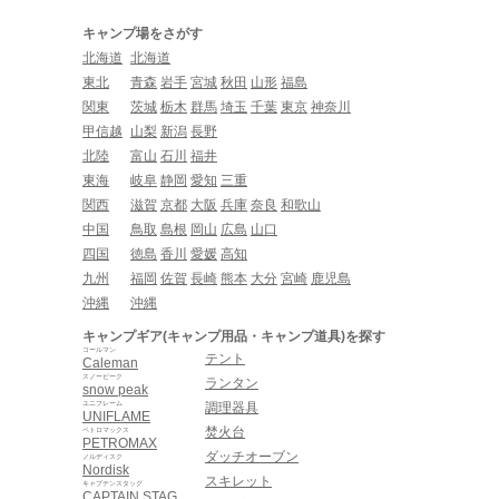
キャンプ場をさがす
北海道
北海道
東北
青森
岩手
宮城
秋田
山形
福島
関東
茨城
栃木
群馬
埼玉
千葉
東京
神奈川
甲信越
山梨
新潟
長野
北陸
富山
石川
福井
東海
岐阜
静岡
愛知
三重
関西
滋賀
京都
大阪
兵庫
奈良
和歌山
中国
鳥取
島根
岡山
広島
山口
四国
徳島
香川
愛媛
高知
九州
福岡
佐賀
長崎
熊本
大分
宮崎
鹿児島
沖縄
沖縄
キャンプギア(キャンプ用品・キャンプ道具)を探す
コールマン
テント
Caleman
スノーピーク
ランタン
snow peak
ユニフレーム
調理器具
UNIFLAME
焚火台
ペトロマックス
PETROMAX
ダッチオーブン
ノルディスク
Nordisk
スキレット
キャプテンスタッグ
CAPTAIN STAG