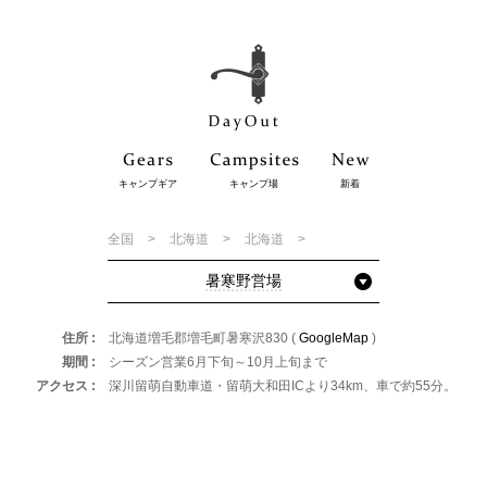
キャンプギア
キャンプ場
新着
全国
北海道
北海道
暑寒野営場
住所
北海道増毛郡増毛町暑寒沢830 (
GoogleMap
)
期間
シーズン営業6月下旬～10月上旬まで
アクセス
深川留萌自動車道・留萌大和田ICより34km、車で約55分。