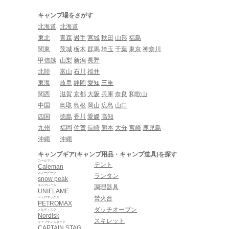
キャンプ場をさがす
北海道
北海道
東北
青森
岩手
宮城
秋田
山形
福島
関東
茨城
栃木
群馬
埼玉
千葉
東京
神奈川
甲信越
山梨
新潟
長野
北陸
富山
石川
福井
東海
岐阜
静岡
愛知
三重
関西
滋賀
京都
大阪
兵庫
奈良
和歌山
中国
鳥取
島根
岡山
広島
山口
四国
徳島
香川
愛媛
高知
九州
福岡
佐賀
長崎
熊本
大分
宮崎
鹿児島
沖縄
沖縄
キャンプギア(キャンプ用品・キャンプ道具)を探す
コールマン
テント
Caleman
スノーピーク
ランタン
snow peak
ユニフレーム
調理器具
UNIFLAME
焚火台
ペトロマックス
PETROMAX
ダッチオーブン
ノルディスク
Nordisk
スキレット
キャプテンスタッグ
CAPTAIN STAG