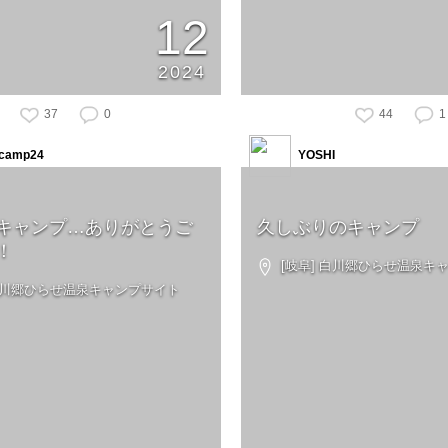
12
2024
37
0
44
1
camp24
YOSHI
キャンプ…ありがとうご
久しぶりのキャンプ
！
[岐阜] 白川郷ひらせ温泉キ
 白川郷ひらせ温泉キャンプサイト