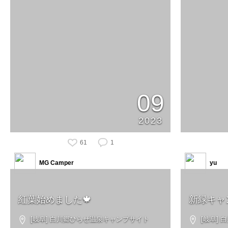
09
2023
61
1
MG Camper
yu
紅葉始めました🍁
新緑キャ
[岐阜] 白川郷ひらせ温泉キャンプサイト
[岐阜]