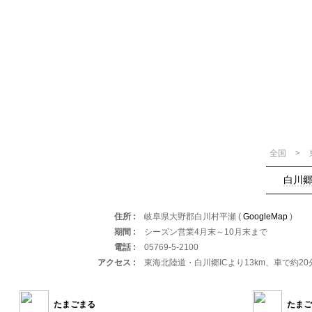
全国
白川
住所
岐阜県大野郡白川村平瀬 (
GoogleMap
)
期間
シーズン営業4月末～10月末まで
電話
05769-5-2100
アクセス
東海北陸道・白川郷ICより13km、車で約20
たまごまる
たまご