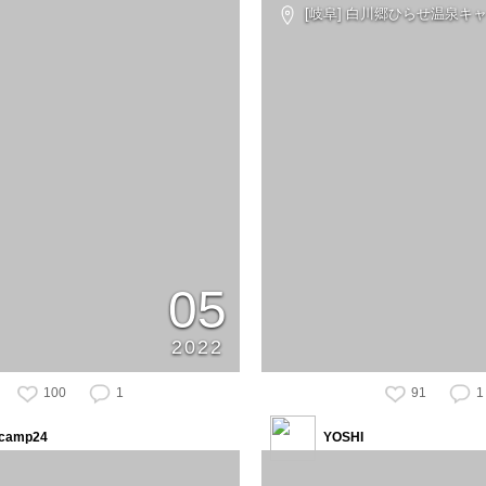
[岐阜] 白川郷ひらせ温泉キ
05
2022
100
1
91
1
camp24
YOSHI