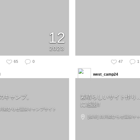
12
2023
65
0
47
1
I
west_camp24
のキャンプ。
素晴らしいサイト作り
に感謝‼️
 白川郷ひらせ温泉キャンプサイト
[岐阜] 白川郷ひらせ温泉キ