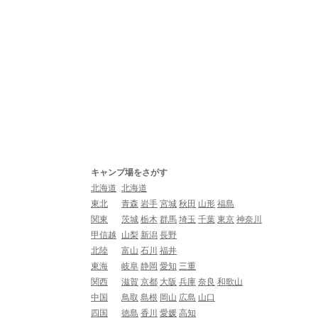
キャンプ場をさがす
北海道
北海道
東北
青森
岩手
宮城
秋田
山形
福島
関東
茨城
栃木
群馬
埼玉
千葉
東京
神奈川
甲信越
山梨
新潟
長野
北陸
富山
石川
福井
東海
岐阜
静岡
愛知
三重
関西
滋賀
京都
大阪
兵庫
奈良
和歌山
中国
鳥取
島根
岡山
広島
山口
四国
徳島
香川
愛媛
高知