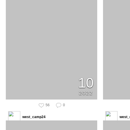
10
2022
56
0
west_camp24
west_