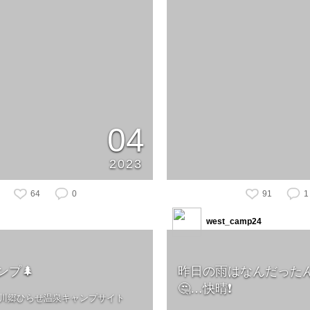
04
2023
64
0
91
1
west_camp24
ンプ🌲
昨日の雨はなんだった
🤔…快晴❗️
 白川郷ひらせ温泉キャンプサイト