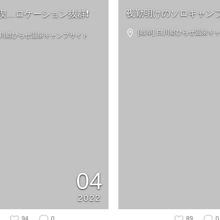
夜勤明けのソロキャン
喫…ロケーション抜群❗️
[岐阜] 白川郷ひらせ温泉キ
 白川郷ひらせ温泉キャンプサイト
04
2022
94
0
89
0