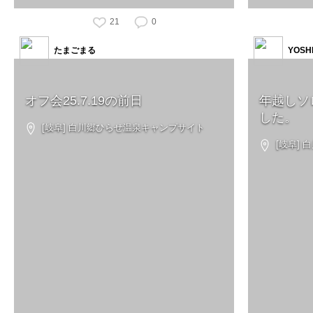
21
0
たまごまる
YOSH
オフ会25.7.19の前日
年越しソ
した。
[岐阜] 白川郷ひらせ温泉キャンプサイト
[岐阜]