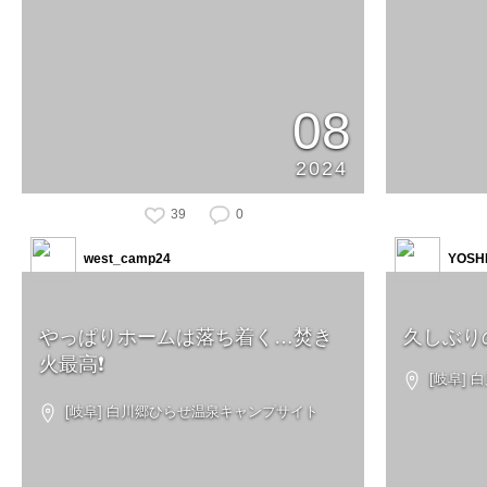
08
2024
39
0
west_camp24
YOSH
やっぱりホームは落ち着く…焚き
久しぶり
火最高❗️
[岐阜]
[岐阜] 白川郷ひらせ温泉キャンプサイト