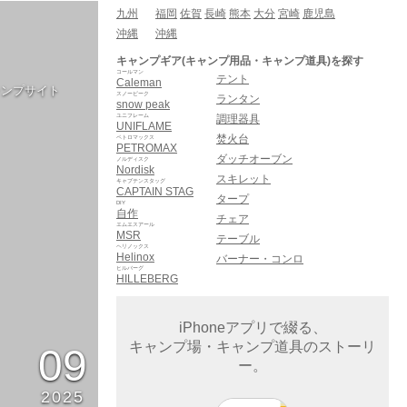
九州
福岡
佐賀
長崎
熊本
大分
宮崎
鹿児島
沖縄
沖縄
キャンプギア(キャンプ用品・キャンプ道具)を探す
コールマン
テント
Caleman
ャンプサイト
スノーピーク
ランタン
snow peak
ユニフレーム
調理器具
UNIFLAME
焚火台
ペトロマックス
PETROMAX
ダッチオーブン
ノルディスク
Nordisk
スキレット
キャプテンスタッグ
CAPTAIN STAG
タープ
DIY
自作
チェア
エムエスアール
MSR
テーブル
ヘリノックス
Helinox
バーナー・コンロ
ヒルバーグ
HILLEBERG
iPhoneアプリで綴る、
キャンプ場・キャンプ道具のストーリ
09
ー。
2025