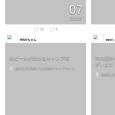
07
2025
32
0
HISAちゃん
west_
生ビールが飲めるキャンプ場
年内最終
ざいます
[岐阜] 白川郷ひらせ温泉キャンプサイト
[岐阜]