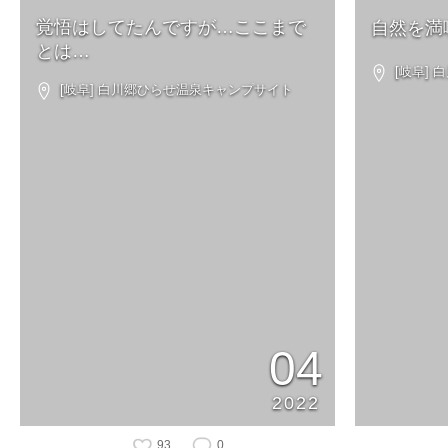
覚悟はしてたんですが…ここまで
自然を満
とは…
[岐阜]
[岐阜] 白川郷ひらせ温泉キャンプサイト
04
2022
93
0