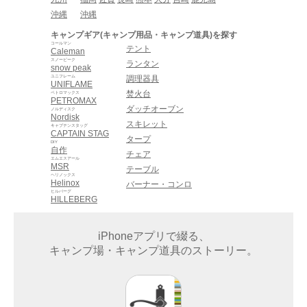
沖縄
沖縄
キャンプギア(キャンプ用品・キャンプ道具)を探す
コールマン
テント
Caleman
スノーピーク
ランタン
snow peak
ユニフレーム
調理器具
UNIFLAME
焚火台
ペトロマックス
PETROMAX
ダッチオーブン
ノルディスク
Nordisk
スキレット
キャプテンスタッグ
CAPTAIN STAG
タープ
DIY
自作
チェア
エムエスアール
MSR
テーブル
ヘリノックス
Helinox
バーナー・コンロ
ヒルバーグ
HILLEBERG
iPhoneアプリで綴る、
キャンプ場・キャンプ道具のストーリー。