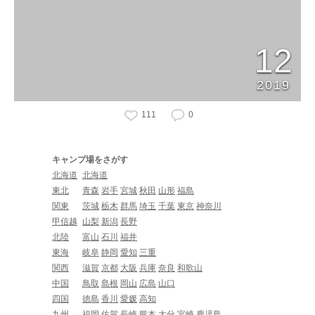
12
2019
111
0
キャンプ場をさがす
北海道
北海道
東北
青森
岩手
宮城
秋田
山形
福島
関東
茨城
栃木
群馬
埼玉
千葉
東京
神奈川
甲信越
山梨
新潟
長野
北陸
富山
石川
福井
東海
岐阜
静岡
愛知
三重
関西
滋賀
京都
大阪
兵庫
奈良
和歌山
中国
鳥取
島根
岡山
広島
山口
四国
徳島
香川
愛媛
高知
九州
福岡
佐賀
長崎
熊本
大分
宮崎
鹿児島