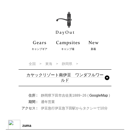
キャンプギア
キャンプ場
新着
全国
東海
静岡県
カヤックリゾート南伊豆 ワンダフルワー
ルド
住所
静岡県下田市吉佐美1889−26 (
GoogleMap
)
期間
通年営業
アクセス
伊豆急行伊豆急下田駅からタクシーで10分
zuma