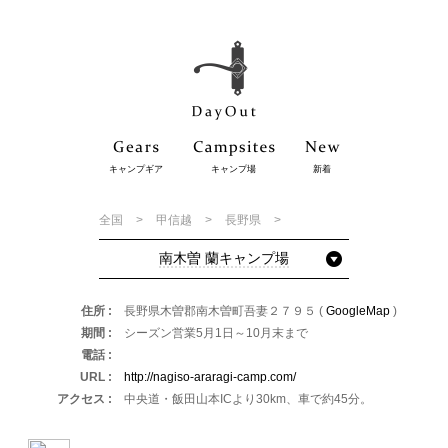
キャンプギア
キャンプ場
新着
全国
甲信越
長野県
南木曽 蘭キャンプ場
住所
長野県木曽郡南木曽町吾妻２７９５ (
GoogleMap
)
期間
シーズン営業5月1日～10月末まで
電話
URL
http://nagiso-araragi-camp.com/
アクセス
中央道・飯田山本ICより30km、車で約45分。