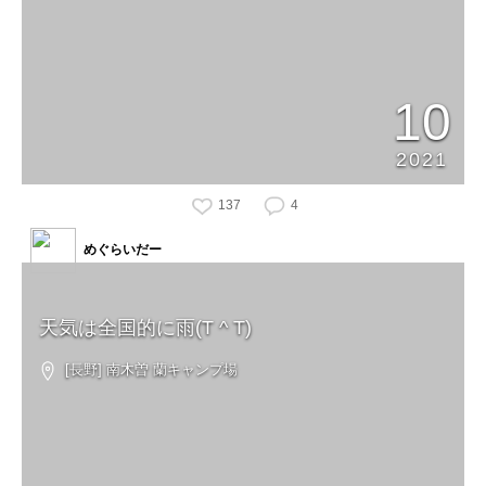
10
2021
137
4
めぐらいだー
天気は全国的に雨(T ^ T)
[長野] 南木曽 蘭キャンプ場