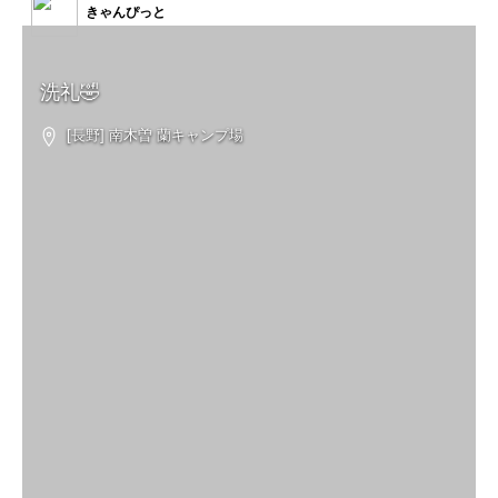
きゃんぴっと
洗礼🤣
[長野] 南木曽 蘭キャンプ場