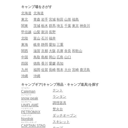
キャンプ場をさがす
北海道
北海道
東北
青森
岩手
宮城
秋田
山形
福島
関東
茨城
栃木
群馬
埼玉
千葉
東京
神奈川
甲信越
山梨
新潟
長野
北陸
富山
石川
福井
東海
岐阜
静岡
愛知
三重
関西
滋賀
京都
大阪
兵庫
奈良
和歌山
中国
鳥取
島根
岡山
広島
山口
四国
徳島
香川
愛媛
高知
九州
福岡
佐賀
長崎
熊本
大分
宮崎
鹿児島
沖縄
沖縄
キャンプギア(キャンプ用品・キャンプ道具)を探す
コールマン
テント
Caleman
スノーピーク
ランタン
snow peak
ユニフレーム
調理器具
UNIFLAME
焚火台
ペトロマックス
PETROMAX
ダッチオーブン
ノルディスク
Nordisk
スキレット
キャプテンスタッグ
CAPTAIN STAG