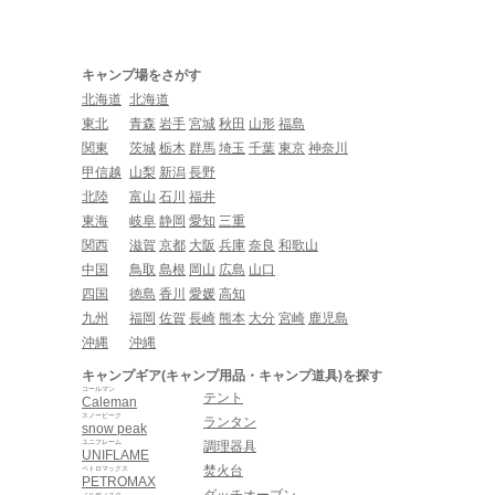
キャンプ場をさがす
北海道
北海道
東北
青森
岩手
宮城
秋田
山形
福島
関東
茨城
栃木
群馬
埼玉
千葉
東京
神奈川
甲信越
山梨
新潟
長野
北陸
富山
石川
福井
東海
岐阜
静岡
愛知
三重
関西
滋賀
京都
大阪
兵庫
奈良
和歌山
中国
鳥取
島根
岡山
広島
山口
四国
徳島
香川
愛媛
高知
九州
福岡
佐賀
長崎
熊本
大分
宮崎
鹿児島
沖縄
沖縄
キャンプギア(キャンプ用品・キャンプ道具)を探す
コールマン
テント
Caleman
スノーピーク
ランタン
snow peak
ユニフレーム
調理器具
UNIFLAME
焚火台
ペトロマックス
PETROMAX