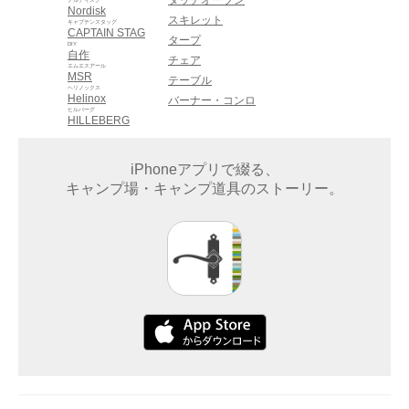
ダッチオーブン
ノルディスク
Nordisk
スキレット
キャプテンスタッグ
CAPTAIN STAG
タープ
DIY
自作
チェア
エムエスアール
MSR
テーブル
ヘリノックス
Helinox
バーナー・コンロ
ヒルバーグ
HILLEBERG
iPhoneアプリで綴る、
キャンプ場・キャンプ道具のストーリー。