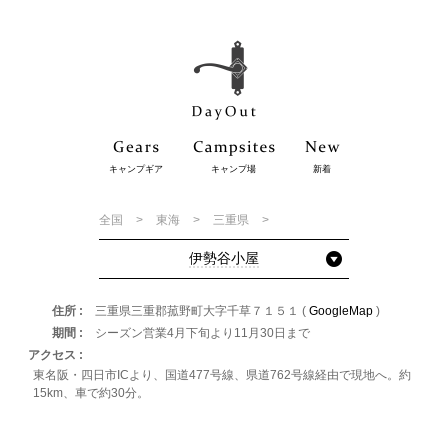
キャンプギア
キャンプ場
新着
全国
東海
三重県
伊勢谷小屋
住所
三重県三重郡菰野町大字千草７１５１ (
GoogleMap
)
期間
シーズン営業4月下旬より11月30日まで
アクセス
東名阪・四日市ICより、国道477号線、県道762号線経由で現地へ。約
15km、車で約30分。