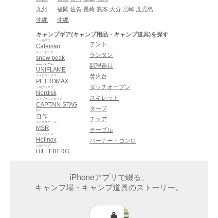
九州
福岡
佐賀
長崎
熊本
大分
宮崎
鹿児島
沖縄
沖縄
キャンプギア(キャンプ用品・キャンプ道具)を探す
コールマン
テント
Caleman
スノーピーク
ランタン
snow peak
ユニフレーム
調理器具
UNIFLAME
焚火台
ペトロマックス
PETROMAX
ダッチオーブン
ノルディスク
Nordisk
スキレット
キャプテンスタッグ
CAPTAIN STAG
タープ
DIY
自作
チェア
エムエスアール
MSR
テーブル
ヘリノックス
Helinox
バーナー・コンロ
ヒルバーグ
HILLEBERG
iPhoneアプリで綴る、
キャンプ場・キャンプ道具のストーリー。