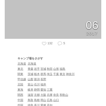
06
2017
132
5
キャンプ場をさがす
北海道
北海道
東北
青森
岩手
宮城
秋田
山形
福島
関東
茨城
栃木
群馬
埼玉
千葉
東京
神奈川
甲信越
山梨
新潟
長野
北陸
富山
石川
福井
東海
岐阜
静岡
愛知
三重
関西
滋賀
京都
大阪
兵庫
奈良
和歌山
中国
鳥取
島根
岡山
広島
山口
四国
徳島
香川
愛媛
高知