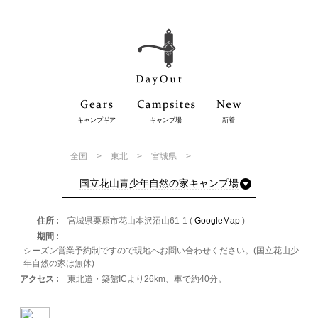
キャンプギア
キャンプ場
新着
全国
東北
宮城県
国立花山青少年自然の家キャンプ場
住所
宮城県栗原市花山本沢沼山61-1 (
GoogleMap
)
期間
シーズン営業予約制ですので現地へお問い合わせください。(国立花山少
年自然の家は無休)
アクセス
東北道・築館ICより26km、車で約40分。