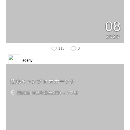
08
2020
115
0
aoshy
観光キャンプ in オホーツク
[北海道] 東藻琴芝桜公園キャンプ場