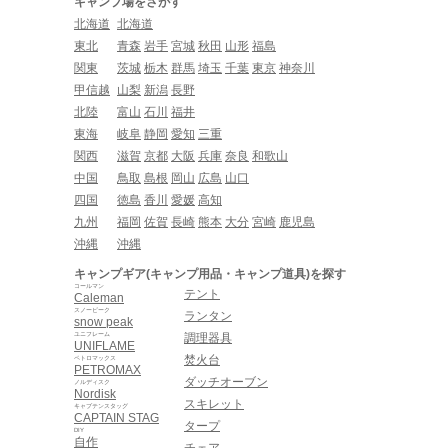
キャンプ場をさがす
北海道
北海道
東北
青森
岩手
宮城
秋田
山形
福島
関東
茨城
栃木
群馬
埼玉
千葉
東京
神奈川
甲信越
山梨
新潟
長野
北陸
富山
石川
福井
東海
岐阜
静岡
愛知
三重
関西
滋賀
京都
大阪
兵庫
奈良
和歌山
中国
鳥取
島根
岡山
広島
山口
四国
徳島
香川
愛媛
高知
九州
福岡
佐賀
長崎
熊本
大分
宮崎
鹿児島
沖縄
沖縄
キャンプギア(キャンプ用品・キャンプ道具)を探す
コールマン
テント
Caleman
スノーピーク
ランタン
snow peak
ユニフレーム
調理器具
UNIFLAME
焚火台
ペトロマックス
PETROMAX
ダッチオーブン
ノルディスク
Nordisk
スキレット
キャプテンスタッグ
CAPTAIN STAG
タープ
DIY
自作