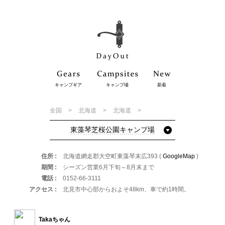
キャンプギア
キャンプ場
新着
全国
北海道
北海道
東藻琴芝桜公園キャンプ場
住所
北海道網走郡大空町東藻琴末広393 (
GoogleMap
)
期間
シーズン営業6月下旬～8月末まで
電話
0152-66-3111
アクセス
北見市中心部からおよそ48km、車で約1時間。
Takaちゃん