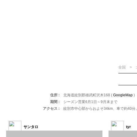
全国
住所
北海道紋別郡雄武町沢木168 (
GoogleMap
)
期間
シーズン営業6月1日～9月末まで
アクセス
紋別市中心部からおよそ34km、車で約40分
サンタロ
tyr