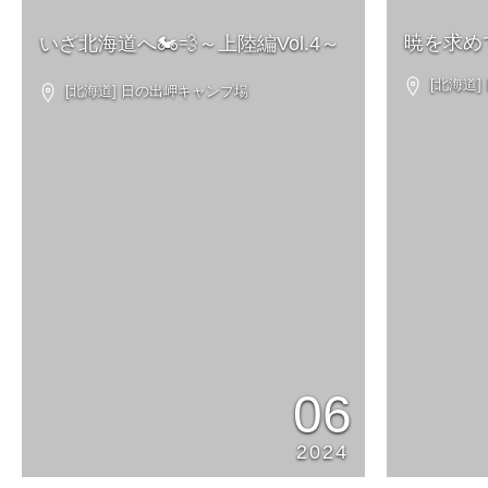
暁を求め
いざ北海道へ🏍💨～上陸編Vol.4～
[北海道]
[北海道] 日の出岬キャンプ場
06
2024