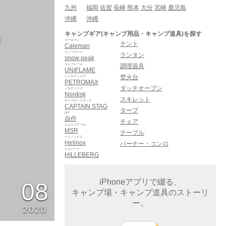
九州
福岡
佐賀
長崎
熊本
大分
宮崎
鹿児島
沖縄
沖縄
キャンプギア(キャンプ用品・キャンプ道具)を探す
場
コールマン
テント
Caleman
スノーピーク
ランタン
snow peak
ユニフレーム
調理器具
UNIFLAME
焚火台
ペトロマックス
PETROMAX
ダッチオーブン
ノルディスク
Nordisk
スキレット
キャプテンスタッグ
CAPTAIN STAG
タープ
DIY
自作
チェア
エムエスアール
MSR
テーブル
ヘリノックス
Helinox
バーナー・コンロ
ヒルバーグ
HILLEBERG
iPhoneアプリで綴る、
08
キャンプ場・キャンプ道具のストーリ
ー。
2020