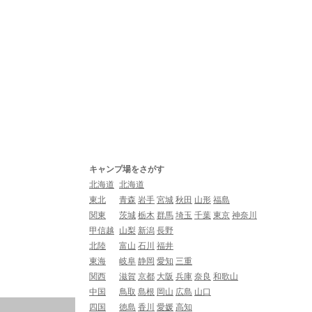
キャンプ場をさがす
北海道
北海道
東北
青森
岩手
宮城
秋田
山形
福島
関東
茨城
栃木
群馬
埼玉
千葉
東京
神奈川
甲信越
山梨
新潟
長野
北陸
富山
石川
福井
東海
岐阜
静岡
愛知
三重
関西
滋賀
京都
大阪
兵庫
奈良
和歌山
中国
鳥取
島根
岡山
広島
山口
四国
徳島
香川
愛媛
高知