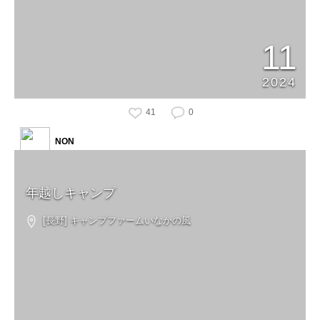
11
2024
41
0
NON
年越しキャンプ
[長野] キャンプファームいなかの風