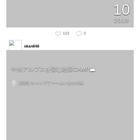
10
2019
103
0
okan846
中央アルプスを望む絶景CAMP🏔
[長野] キャンプファームいなかの風