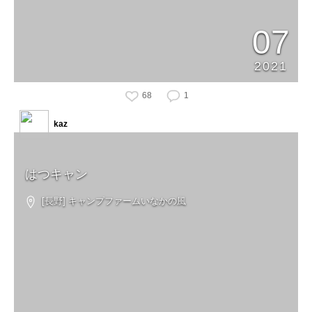
07
2021
68
1
kaz
はつキャン
[長野] キャンプファームいなかの風