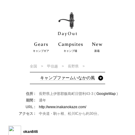
キャンプギア
キャンプ場
新着
全国
甲信越
長野県
キャンプファームいなかの風
住所
長野県上伊那郡飯島町日曽利43-3 (
GoogleMap
)
期間
通年
URL
http://www.inakanokaze.com/
アクセス
中央道・駒ヶ根、松川ICから約30分。
okan846