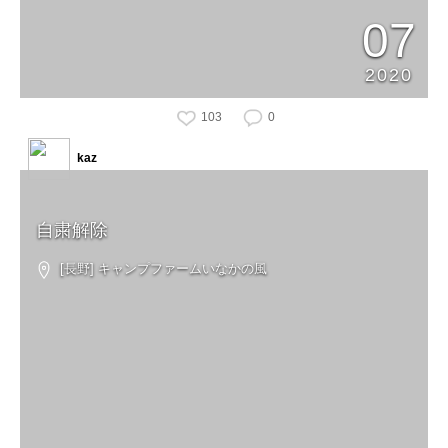
07
2020
103
0
kaz
自粛解除
[長野] キャンプファームいなかの風