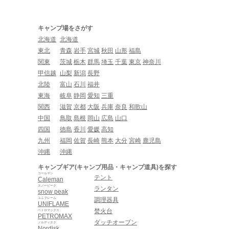
キャンプ場をさがす
北海道
北海道
東北
青森
岩手
宮城
秋田
山形
福島
関東
茨城
栃木
群馬
埼玉
千葉
東京
神奈川
甲信越
山梨
新潟
長野
北陸
富山
石川
福井
東海
岐阜
静岡
愛知
三重
関西
滋賀
京都
大阪
兵庫
奈良
和歌山
中国
鳥取
島根
岡山
広島
山口
四国
徳島
香川
愛媛
高知
九州
福岡
佐賀
長崎
熊本
大分
宮崎
鹿児島
沖縄
沖縄
キャンプギア(キャンプ用品・キャンプ道具)を探す
コールマン
テント
Caleman
スノーピーク
ランタン
snow peak
ユニフレーム
調理器具
UNIFLAME
焚火台
ペトロマックス
PETROMAX
ダッチオーブン
ノルディスク
Nordisk