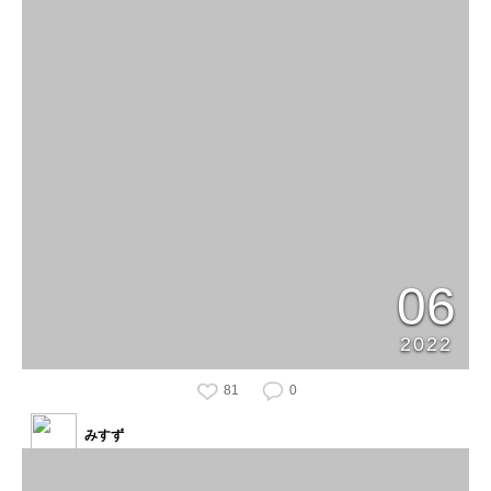
06
2022
81
0
みすず