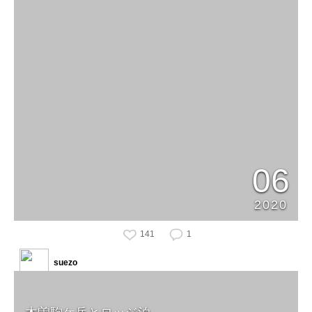
06
2020
141
1
suezo