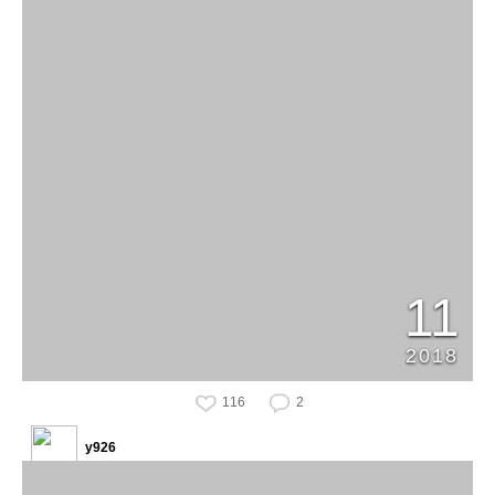
11
2018
116
2
y926