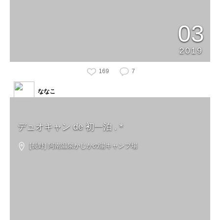
03
2019
169
7
ななこ
デュオキャン de 初一泊 .＊
[長野] 阿南温泉かじかの湯キャンプ場