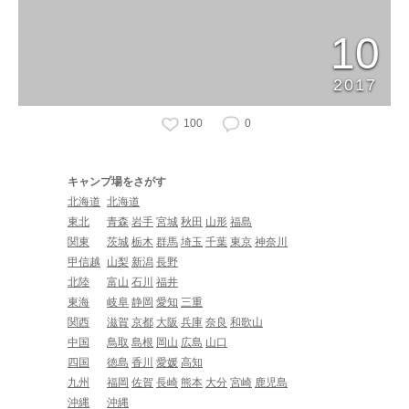
10
2017
100
0
キャンプ場をさがす
北海道
北海道
東北
青森
岩手
宮城
秋田
山形
福島
関東
茨城
栃木
群馬
埼玉
千葉
東京
神奈川
甲信越
山梨
新潟
長野
北陸
富山
石川
福井
東海
岐阜
静岡
愛知
三重
関西
滋賀
京都
大阪
兵庫
奈良
和歌山
中国
鳥取
島根
岡山
広島
山口
四国
徳島
香川
愛媛
高知
九州
福岡
佐賀
長崎
熊本
大分
宮崎
鹿児島
沖縄
沖縄