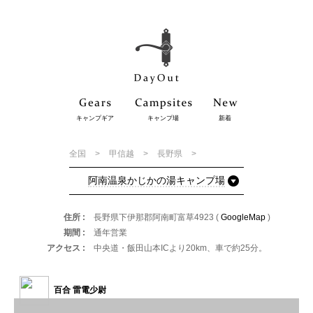
キャンプギア
キャンプ場
新着
全国
甲信越
長野県
阿南温泉かじかの湯キャンプ場
住所
長野県下伊那郡阿南町富草4923 (
GoogleMap
)
期間
通年営業
アクセス
中央道・飯田山本ICより20km、車で約25分。
百合 雷電少尉