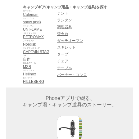
キャンプギア(キャンプ用品・キャンプ道具)を探す
コールマン
テント
Caleman
スノーピーク
ランタン
snow peak
ユニフレーム
調理器具
UNIFLAME
焚火台
ペトロマックス
PETROMAX
ダッチオーブン
ノルディスク
Nordisk
スキレット
キャプテンスタッグ
CAPTAIN STAG
タープ
DIY
自作
チェア
エムエスアール
MSR
テーブル
ヘリノックス
Helinox
バーナー・コンロ
ヒルバーグ
HILLEBERG
iPhoneアプリで綴る、
キャンプ場・キャンプ道具のストーリー。