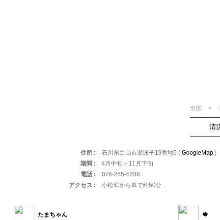
全国
清
住所
石川県白山市瀬波子19番地5 (
GoogleMap
)
期間
4月中旬～11月下旬
電話
076-255-5288
アクセス
小松ICから車で約50分
たまちゃん
🍁