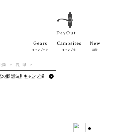
キャンプギア
キャンプ場
新着
北陸
石川県
流の郷 瀬波川キャンプ場
🍁