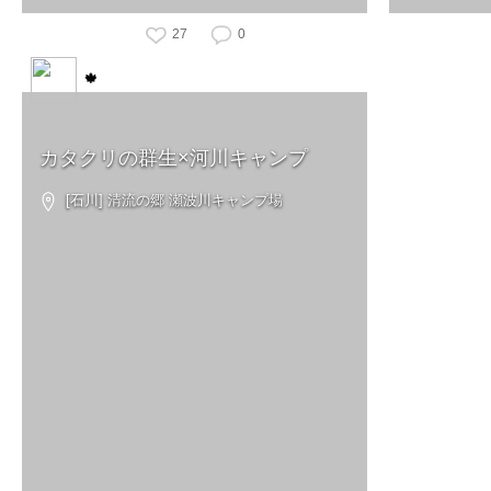
27
0
🍁
カタクリの群生×河川キャンプ
[石川] 清流の郷 瀬波川キャンプ場