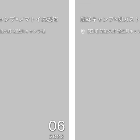
ャンプ×メマトイの恐怖
新緑キャンプ×初ガス
清流の郷 瀬波川キャンプ場
[石川] 清流の郷 瀬波川キャ
06
2022