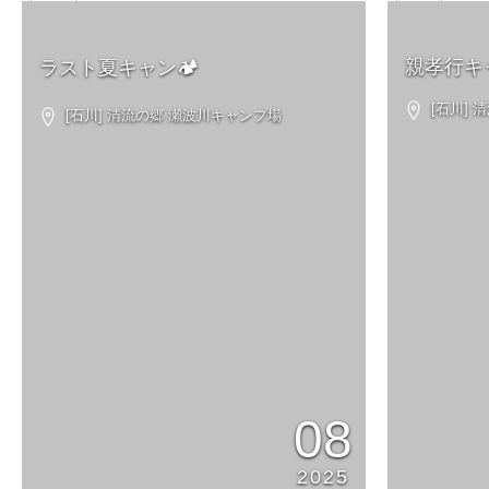
親孝行キ
ラスト夏キャン🏕️
[石川] 
[石川] 清流の郷 瀬波川キャンプ場
08
2025