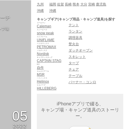
九州
福岡
佐賀
長崎
熊本
大分
宮崎
鹿児島
沖縄
沖縄
トーチ
キャンプギア(キャンプ用品・キャンプ道具)を探す
コールマン
テント
Caleman
ンプ場
スノーピーク
ランタン
snow peak
ユニフレーム
調理器具
UNIFLAME
焚火台
ペトロマックス
PETROMAX
ダッチオーブン
ノルディスク
Nordisk
スキレット
キャプテンスタッグ
CAPTAIN STAG
タープ
DIY
自作
チェア
エムエスアール
MSR
テーブル
ヘリノックス
Helinox
バーナー・コンロ
ヒルバーグ
HILLEBERG
iPhoneアプリで綴る、
キャンプ場・キャンプ道具のストーリ
05
ー。
2022