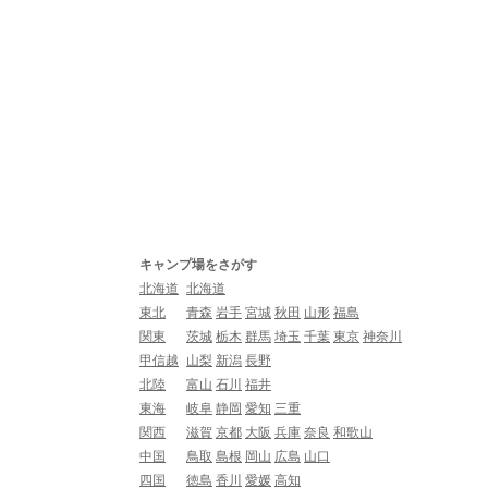
キャンプ場をさがす
北海道
北海道
東北
青森
岩手
宮城
秋田
山形
福島
関東
茨城
栃木
群馬
埼玉
千葉
東京
神奈川
甲信越
山梨
新潟
長野
北陸
富山
石川
福井
東海
岐阜
静岡
愛知
三重
関西
滋賀
京都
大阪
兵庫
奈良
和歌山
中国
鳥取
島根
岡山
広島
山口
四国
徳島
香川
愛媛
高知