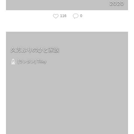
2020
116
0
久方ぶりのひと家族
[ランタン] Tilley