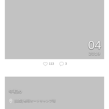
04
2019
113
3
年初め
[山梨] 椿荘オートキャンプ場