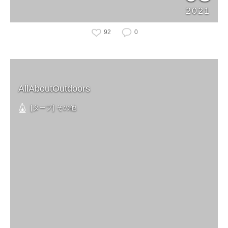
2021
92
0
AllAboutOutdoors
[タープ] その他