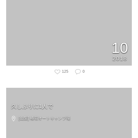
10
2018
125
0
久しぶりに1人で
[山梨] 椿荘オートキャンプ場