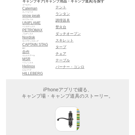
キャンプギア(キャンプ用品・キャンプ道具)を探す
コールマン
テント
Caleman
スノーピーク
ランタン
snow peak
ユニフレーム
調理器具
UNIFLAME
焚火台
ペトロマックス
PETROMAX
ダッチオーブン
ノルディスク
Nordisk
スキレット
キャプテンスタッグ
CAPTAIN STAG
タープ
DIY
自作
チェア
エムエスアール
MSR
テーブル
ヘリノックス
Helinox
バーナー・コンロ
ヒルバーグ
HILLEBERG
iPhoneアプリで綴る、
キャンプ場・キャンプ道具のストーリー。