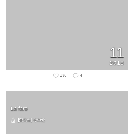
11
2018
136
4
La faro
[焚火台] その他