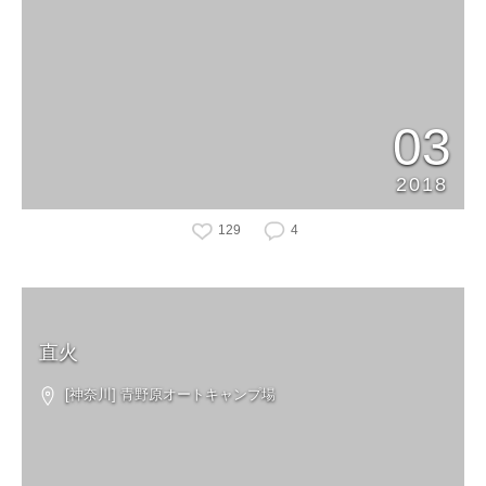
03
2018
129
4
直火
[神奈川] 青野原オートキャンプ場