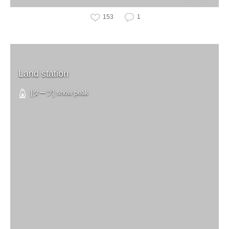
153
1
Land station
[タープ] snow peak