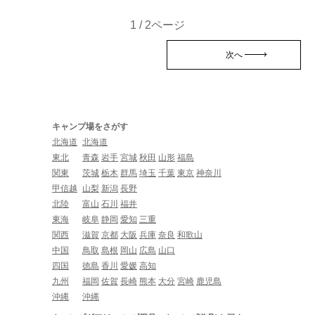
1 / 2ページ
次へ
キャンプ場をさがす
北海道
北海道
東北
青森
岩手
宮城
秋田
山形
福島
関東
茨城
栃木
群馬
埼玉
千葉
東京
神奈川
甲信越
山梨
新潟
長野
北陸
富山
石川
福井
東海
岐阜
静岡
愛知
三重
関西
滋賀
京都
大阪
兵庫
奈良
和歌山
中国
鳥取
島根
岡山
広島
山口
四国
徳島
香川
愛媛
高知
九州
福岡
佐賀
長崎
熊本
大分
宮崎
鹿児島
沖縄
沖縄