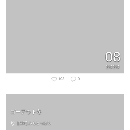
08
2020
103
0
ゴーアウト冬
[静岡] ふもとっぱら