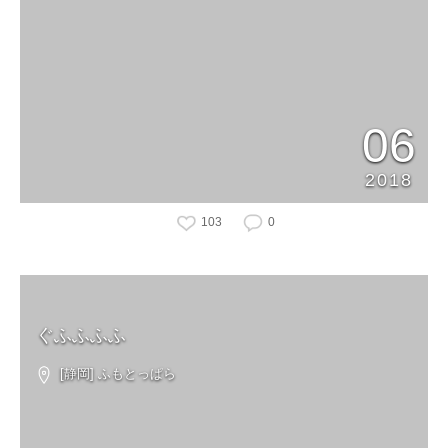
06
2018
103
0
ぐふふふふ
[静岡] ふもとっぱら