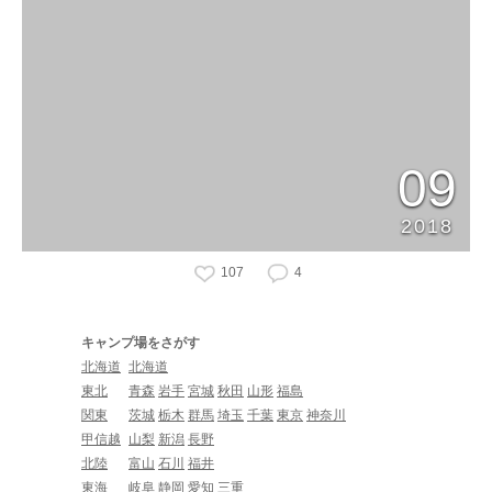
09
2018
107
4
キャンプ場をさがす
北海道
北海道
東北
青森
岩手
宮城
秋田
山形
福島
関東
茨城
栃木
群馬
埼玉
千葉
東京
神奈川
甲信越
山梨
新潟
長野
北陸
富山
石川
福井
東海
岐阜
静岡
愛知
三重