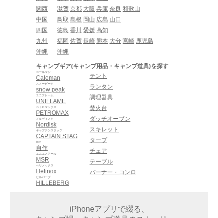
関西
滋賀
京都
大阪
兵庫
奈良
和歌山
中国
鳥取
島根
岡山
広島
山口
四国
徳島
香川
愛媛
高知
九州
福岡
佐賀
長崎
熊本
大分
宮崎
鹿児島
沖縄
沖縄
キャンプギア(キャンプ用品・キャンプ道具)を探す
コールマン
テント
Caleman
スノーピーク
ランタン
snow peak
ユニフレーム
調理器具
UNIFLAME
焚火台
ペトロマックス
PETROMAX
ダッチオーブン
ノルディスク
Nordisk
スキレット
キャプテンスタッグ
CAPTAIN STAG
タープ
DIY
自作
チェア
エムエスアール
MSR
テーブル
ヘリノックス
Helinox
バーナー・コンロ
ヒルバーグ
HILLEBERG
iPhoneアプリで綴る、