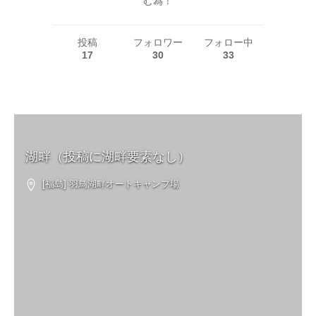
む為！
投稿
フォロワー
フォロー中
17
30
33
湖畔（投稿に湖畔要素なし）
[福島] 羽鳥湖畔オートキャンプ場