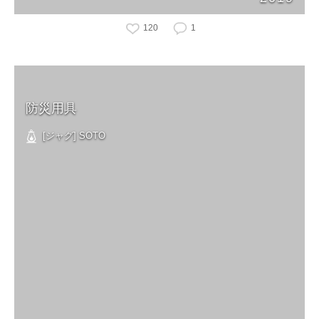
120
1
防災用具
[ジャグ] SOTO