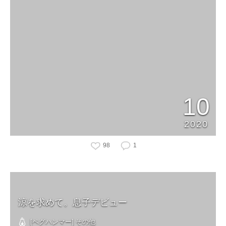
10
2020
98
1
涼を求めて。息子デビュー
[ペグハンマー] その他