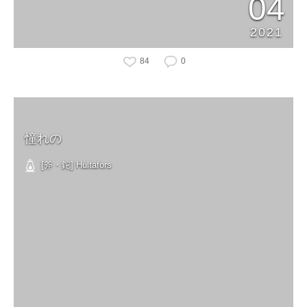
04
2021
84
0
憧れの
[斧・鉈] Hultafors