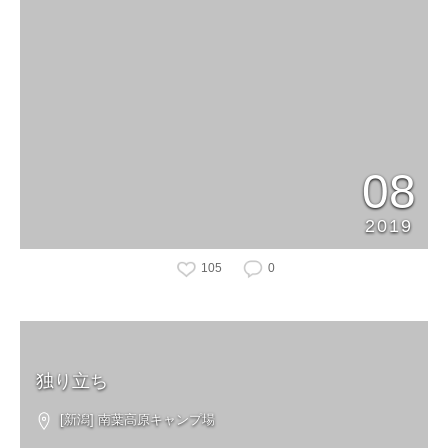
08
2019
105
0
独り立ち
[新潟] 南葉高原キャンプ場