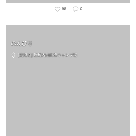
98
0
のんびり
[北海道] 岩尾内湖白樺キャンプ場