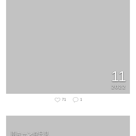
11
2022
71
1
雨キャン@只見