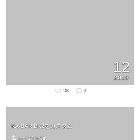
12
2019
106
0
KA-BAR BK2をカスタム
[ナイフ] その他