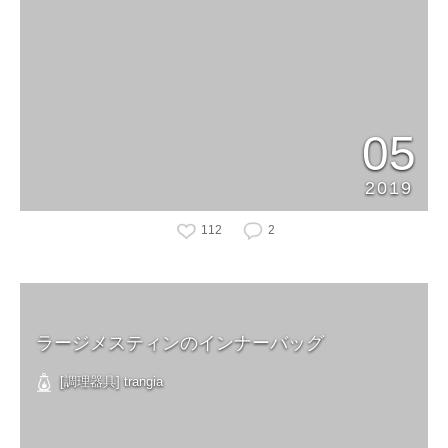
05
2019
112
2
ラージメスティンのインナーバッグ
[調理器具] trangia