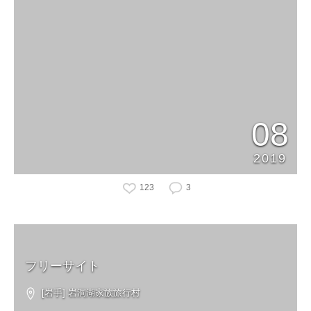
08
2019
123
3
フリーサイト
[岩手] 岩洞湖家族旅行村