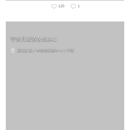
120
1
宇奈月麦酒を飲みに
[富山] 墓ノ木自然公園キャンプ場