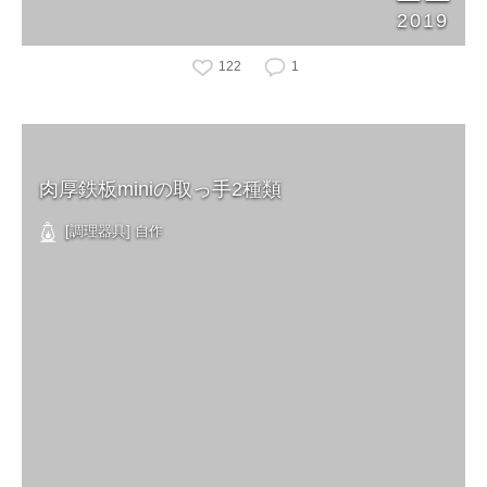
2019
122
1
肉厚鉄板miniの取っ手2種類
[調理器具] 自作