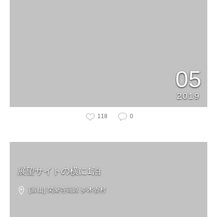
05
2019
118
0
展望サイトの横に1泊
[富山] 閑乗寺高原 夢木香村