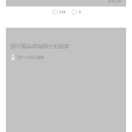
118
0
折り畳み式物掛けを追加
[テーブル] 自作