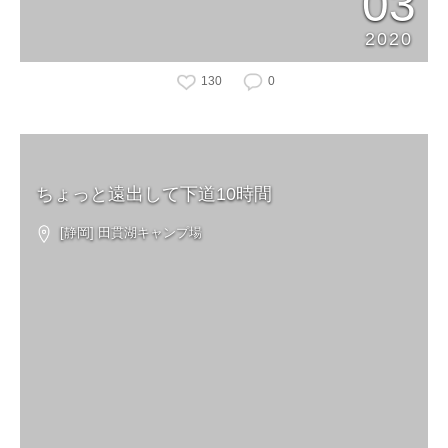
03
2020
130
0
ちょっと遠出して下道10時間
[静岡] 田貫湖キャンプ場