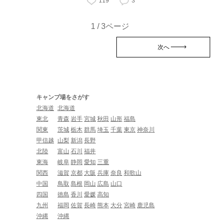
119
3
1 / 3ページ
次へ
キャンプ場をさがす
北海道
北海道
東北
青森
岩手
宮城
秋田
山形
福島
関東
茨城
栃木
群馬
埼玉
千葉
東京
神奈川
甲信越
山梨
新潟
長野
北陸
富山
石川
福井
東海
岐阜
静岡
愛知
三重
関西
滋賀
京都
大阪
兵庫
奈良
和歌山
中国
鳥取
島根
岡山
広島
山口
四国
徳島
香川
愛媛
高知
九州
福岡
佐賀
長崎
熊本
大分
宮崎
鹿児島
沖縄
沖縄