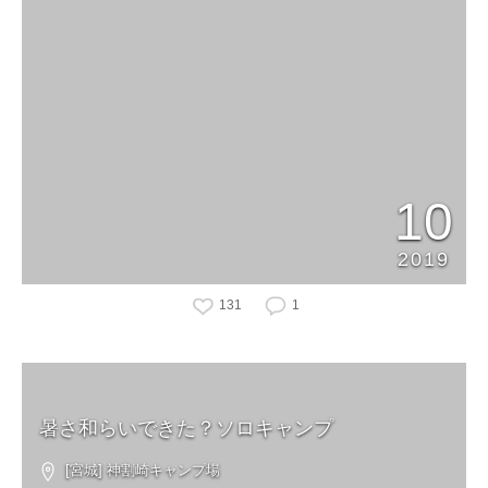
10
2019
131
1
暑さ和らいできた？ソロキャンプ
[宮城] 神割崎キャンプ場