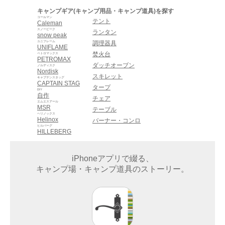
キャンプギア(キャンプ用品・キャンプ道具)を探す
コールマン
テント
Caleman
スノーピーク
ランタン
snow peak
ユニフレーム
調理器具
UNIFLAME
焚火台
ペトロマックス
PETROMAX
ダッチオーブン
ノルディスク
Nordisk
スキレット
キャプテンスタッグ
CAPTAIN STAG
タープ
DIY
自作
チェア
エムエスアール
MSR
テーブル
ヘリノックス
Helinox
バーナー・コンロ
ヒルバーグ
HILLEBERG
iPhoneアプリで綴る、
キャンプ場・キャンプ道具のストーリー。