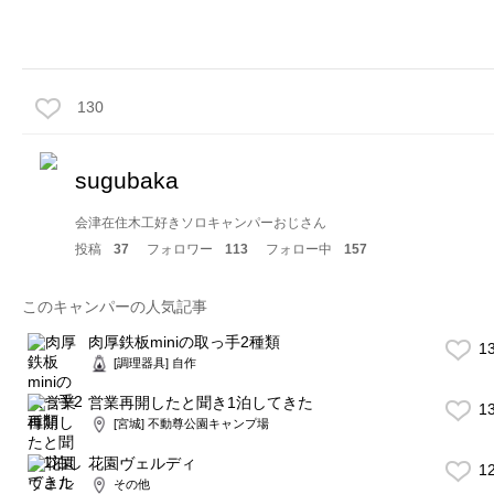
130
sugubaka
会津在住木工好きソロキャンパーおじさん
投稿
37
フォロワー
113
フォロー中
157
このキャンパーの人気記事
肉厚鉄板miniの取っ手2種類
1
[調理器具] 自作
営業再開したと聞き1泊してきた
1
[宮城] 不動尊公園キャンプ場
花園ヴェルディ
1
その他