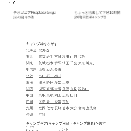
テオゴニアFireplace tongs
ちょっと遠出して下道10時間
[その他] その他
[静岡] 田貫湖キャンプ場
キャンプ場をさがす
北海道
北海道
東北
青森
岩手
宮城
秋田
山形
福島
関東
茨城
栃木
群馬
埼玉
千葉
東京
神奈川
甲信越
山梨
新潟
長野
北陸
富山
石川
福井
東海
岐阜
静岡
愛知
三重
関西
滋賀
京都
大阪
兵庫
奈良
和歌山
中国
鳥取
島根
岡山
広島
山口
四国
徳島
香川
愛媛
高知
九州
福岡
佐賀
長崎
熊本
大分
宮崎
鹿児島
沖縄
沖縄
キャンプギア(キャンプ用品・キャンプ道具)を探す
コールマン
テント
Caleman