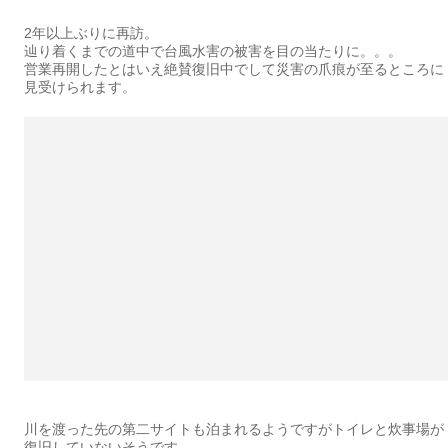
2年以上ぶりに再訪。
辿り着くまでの道中で台風水害の被害を目の当たりに。。。
営業再開したとはいえ絶賛復旧中でして災害の爪痕が至るところに
見受けられます。
川を渡った先の第二サイトも泊まれるようですがトイレと炊事場が
復旧していないそうです。