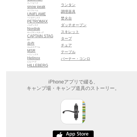
スノーピーク
ランタン
snow peak
ユニフレーム
調理器具
UNIFLAME
焚火台
ペトロマックス
PETROMAX
ダッチオーブン
ノルディスク
Nordisk
スキレット
キャプテンスタッグ
CAPTAIN STAG
タープ
DIY
自作
チェア
エムエスアール
MSR
テーブル
ヘリノックス
Helinox
バーナー・コンロ
ヒルバーグ
HILLEBERG
iPhoneアプリで綴る、
キャンプ場・キャンプ道具のストーリー。