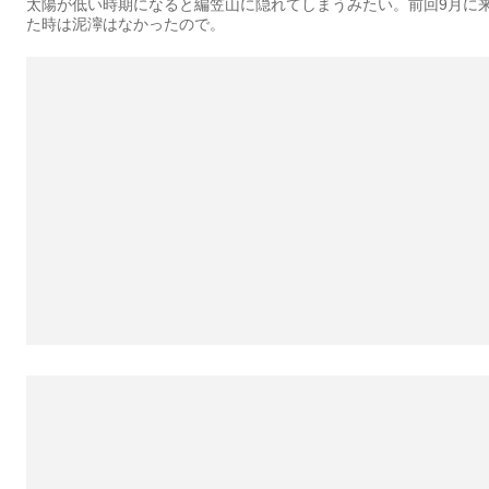
太陽が低い時期になると編笠山に隠れてしまうみたい。前回9月に
た時は泥濘はなかったので。