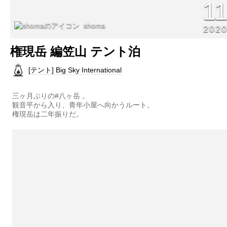
1
shoma
202
権現岳 編笠山 テント泊
[テント] Big Sky International
三ヶ月ぶりの#八ヶ岳 。
観音平から入り、青年小屋へ向かうルート。
権現岳は二年振りだ。