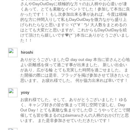
さんやDayOutDayに積極的な方々のお人柄やお心遣いが凄
くあって、とても素敵なイベントでした！参加して本当に良
かったです！！ もし次参加出来る事があれば、今度は積極
的な方に仲間入りして私もDayOutDayを微力ながら盛り上
げられたらなと思います☆ヾ(*´∀｀*)ﾉ 大人数をまとめるの
はとても大変だと思いますが、これからもDayOutDayを続
けて頂けたら嬉しいです💖(*´`)本当にありがとうございまし
た！！
hiroshi
ありがとうございました😊 day out day 本当に皆さんと心地
よい距離感を保って過ごす事が出来ました。 新しい出会い
があり、広がる輪 とても充実した時間を過ごせました。 ま
た開催の際には是非、フラッグを掲げ参加させて頂きたいと
思います。 お疲れ様でした。 何か協力出来れば幸いです！
yosy
お疲れ様でした。そして、ありがとうございました！ ゆる
く、キャンプ好きの皆が集まって同じ空間で楽しむ、Day
Out Day！とても素敵な集まりでした😊 こうやってどこで
催しても皆が集まるのはdaimaruさんの人柄のおかげだと思
います。 また是非参加させていただきたいです！