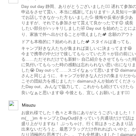
Day out day 静岡、ありがとうございました🙇‍♂️ 遅れて参加
申込をさせて貰い、本当に感謝しております✨ 人見知り一
でお話しできなかった方もいました💦 後悔や反省が多少あ
りますが、それでも参加させて貰えて良かったです😊 成長
したい部分がハッキリしました🤣 Day out を始めたことに
り、家族で外へ出かけることが増えました🏕 念願のアウト
ドアも本格的に？始められました🏕 スタイルは違っても、
キャンプ好きな人たちが集まれば楽しいに決まってます😆
今まで携帯の中だけで接してもらっていた方々が目の前にい
る……ただそれだけでも新鮮✨ 自己紹介をさせてもらった
に気付いてもらった時の感動は忘れられない思い出になりま
した😭 Day outって……スゴイなぁって思います😊 daimaru
さんと同じように、キャンプが好きな人だけの集まりだから
こその団結力を感じました✨ daimaruさんが始めてくださっ
たDay out、みんなで協力して、これからも続けていけたら
良いなぁと思います😆 今後とも、宜しくお願いします🙇‍♂️
Misuzu
お疲れ様でした！色々と本当にありがとうございました！！
m(_ _)m キャンプとDayOut好きっていう共通項だけで話は
盛り上がりますね！ ぶっちゃけ、行く前はきっとあまり話
出来ないだろうと、最悪フラッグだけ作れればいいやと、か
なり消極的な思考でした。。 でも全然違いました！daimaru