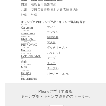
四国
徳島
香川
愛媛
高知
九州
福岡
佐賀
長崎
熊本
大分
宮崎
鹿児島
沖縄
沖縄
キャンプギア(キャンプ用品・キャンプ道具)を探す
コールマン
テント
Caleman
スノーピーク
ランタン
snow peak
ユニフレーム
調理器具
UNIFLAME
焚火台
ペトロマックス
PETROMAX
ダッチオーブン
ノルディスク
Nordisk
スキレット
キャプテンスタッグ
CAPTAIN STAG
タープ
DIY
自作
チェア
エムエスアール
MSR
テーブル
ヘリノックス
Helinox
バーナー・コンロ
ヒルバーグ
HILLEBERG
iPhoneアプリで綴る、
キャンプ場・キャンプ道具のストーリー。