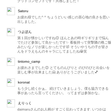
グッドコンセプトです！共感しました！
Satoru
お疲れ様でした^ ^ ちょうどいい感じの居心地の良さを思い
出しました。
つよぽん
第１回が懐かしいですね😊 ほんとあの時ギリギリまで悩ん
でたけど参加して良かったです✨ 看板持って突撃隣の晩ご
みたいなノリが楽しかったです🤣 そういやうちの子が皆さ
んをドラえもんのキャラにしてましたね😁笑
tintomo_camp
お疲れさまでした😊 とてものんびりと のびのびと出会いを
楽しむ事が出来ました🤗 ありがとうございました💕
koronat
もう少し続くかぁ。 続けていきましょう。僕も協力できる
事があったら言ってください。 ってまずは参加かな。
えりっく
daimaruさんのお人柄が すごく伝わってきます. いつかは