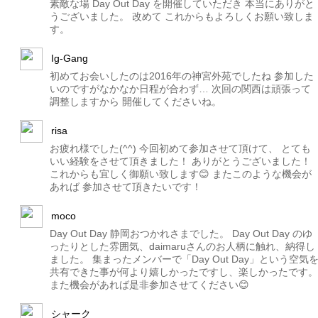
素敵な場 Day Out Day を開催していただき 本当にありがと
うございました。 改めて これからもよろしくお願い致しま
す。
Ig-Gang
初めてお会いしたのは2016年の神宮外苑でしたね 参加した
いのですがなかなか日程が合わず… 次回の関西は頑張って
調整しますから 開催してくださいね。
risa
お疲れ様でした(^^) 今回初めて参加させて頂けて、 とても
いい経験をさせて頂きました！ ありがとうございました！
これからも宜しく御願い致します😊 またこのような機会が
あれば 参加させて頂きたいです！
moco
Day Out Day 静岡おつかれさまでした。 Day Out Day のゆ
ったりとした雰囲気、daimaruさんのお人柄に触れ、納得し
ました。 集まったメンバーで「Day Out Day」という空気
共有できた事が何より嬉しかったですし、楽しかったです。
また機会があれば是非参加させてください😊
シャーク