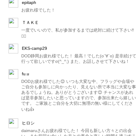
epitaph
お疲れ様でした！
ＴＡＫＥ
一度でいいので、私が参加するまでは絶対に続けて下さい‼️
🙇‍♂️
EKS-camp29
DOD静岡お疲れ様でした！ 最高！でした(о´∀`о) 是非続け
行って欲しいですσ(^_^;) また、お話しさせて下さいね！
fu.u
DODお疲れ様でした😌 いつも大変な中、フラッグや会場や
ご自分も参加しに向かったり、見えない所で本当に大変な事
あるでしょうね。ありがとうございます😊 チャンスがあれ
ば是非参加したいと思っていますので、参加出来たら嬉しい
です。 ご家族とご自分を大切に無理の無い様にしてくださ
いね👍
ヒロシ
daimaruさんお疲れ様でした！ 今回も新しい方々との出会
い、また前回お会いした方との再会と楽しい時間を過ごすこ