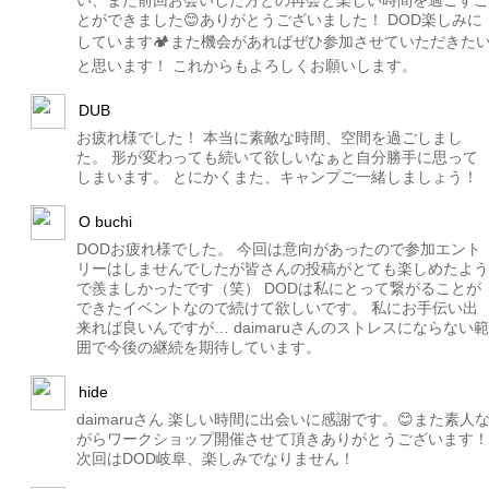
とができました😊ありがとうございました！ DOD楽しみに
しています🏕また機会があればぜひ参加させていただきた
と思います！ これからもよろしくお願いします。
DUB
お疲れ様でした！ 本当に素敵な時間、空間を過ごしまし
た。 形が変わっても続いて欲しいなぁと自分勝手に思って
しまいます。 とにかくまた、キャンプご一緒しましょう！
O buchi
DODお疲れ様でした。 今回は意向があったので参加エント
リーはしませんでしたが皆さんの投稿がとても楽しめたよう
で羨ましかったです（笑） DODは私にとって繋がることが
できたイベントなので続けて欲しいです。 私にお手伝い出
来れば良いんですが… daimaruさんのストレスにならない範
囲で今後の継続を期待しています。
hide
daimaruさん 楽しい時間に出会いに感謝です。😊また素人
がらワークショップ開催させて頂きありがとうございます！
次回はDOD岐阜、楽しみでなりません！