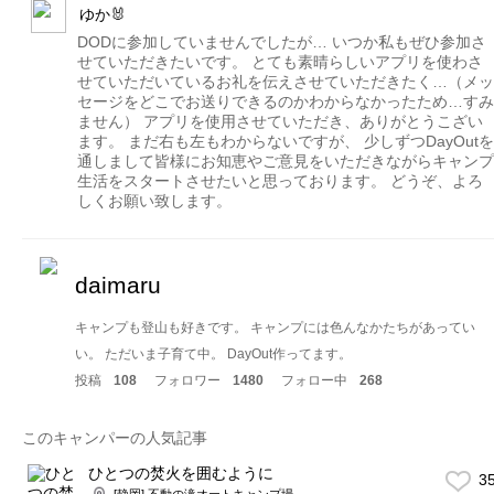
ゆか🐰
DODに参加していませんでしたが… いつか私もぜひ参加さ
せていただきたいです。 とても素晴らしいアプリを使わさ
せていただいているお礼を伝えさせていただきたく…（メッ
セージをどこでお送りできるのかわからなかったため…すみ
ません） アプリを使用させていただき、ありがとうこざい
ます。 まだ右も左もわからないですが、 少しずつDayOutを
通しまして皆様にお知恵やご意見をいただきながらキャンプ
生活をスタートさせたいと思っております。 どうぞ、よろ
しくお願い致します。
daimaru
キャンプも登山も好きです。 キャンプには色んなかたちがあってい
い。 ただいま子育て中。 DayOut作ってます。
投稿
108
フォロワー
1480
フォロー中
268
このキャンパーの人気記事
ひとつの焚火を囲むように
3
[静岡] 不動の滝オートキャンプ場