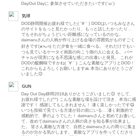
DayOut Dayに 参加させていただきたいです(´ω`)
気球
DOD静岡開催お疲れ様でした( ´∀｀) DODはいつもみなさん
のサイトをもっと見たかったり、もっと話したかったり…
でもそれがちょうどいい距離感になっているのかな。
daimaruさんの人柄が作り上げる会場の雰囲気がものすごく
好きです(๑˃̵ᴗ˂̵) ただ夕食を一緒に食べる。 それだけでもい
つも見ているケータイ画面の向こう側の人に会える。 バー
チャルが現実になる不思議な感じの出逢いと発見。 これが
DODの醍醐味ですかね( ´∀｀) こんな素敵なアプリとDOD！
これからもよろしくお願いします🙏 本当にありがとうござ
いました😊
GUN
Day Out Day静岡2018ありがとうございました😊 そして、
お疲れ様でした(^^) こんな素敵な場を設けて頂き、本当に感
謝です！ 感謝してもしきれません！ 凄く楽しかったです😋
いつも投稿で見ている方達が目の前にいる… 凄く刺激的で
感動的で、夢のようでした！ daimaruさんと初めてお逢いし
て、改めてdaimaruさんの人柄の良さを知る事が出来まし
た。 皆さん素敵な方達で、自然とdaimaruさんの周りに集ま
るのが分かる気がします。 素敵なアプリを作ってくださり