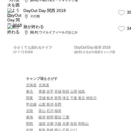
DayOut Day 関西 2018
3
その他
旅が終わる
3
[栃木] ワイルドフィールズおじか
小さくても頼れるナイフ
DayOut Day 岐阜 2018
[ナイフ] ESEE
[岐阜] ひるがの高原キャンプ場
キャンプ場をさがす
北海道
北海道
東北
青森
岩手
宮城
秋田
山形
福島
関東
茨城
栃木
群馬
埼玉
千葉
東京
神奈川
甲信越
山梨
新潟
長野
北陸
富山
石川
福井
東海
岐阜
静岡
愛知
三重
関西
滋賀
京都
大阪
兵庫
奈良
和歌山
中国
鳥取
島根
岡山
広島
山口