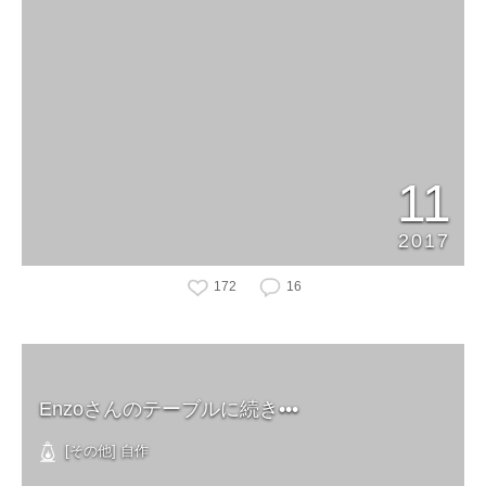
11
2017
172
16
Enzoさんのテーブルに続き•••
[その他] 自作