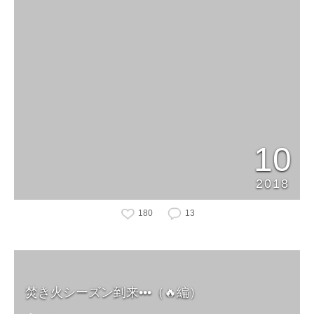
10
2018
180
13
焚き火シーズン到来•••（🔥編）