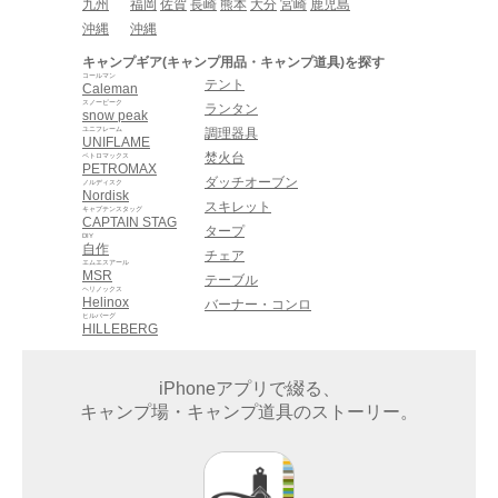
九州
福岡
佐賀
長崎
熊本
大分
宮崎
鹿児島
沖縄
沖縄
キャンプギア(キャンプ用品・キャンプ道具)を探す
コールマン
テント
Caleman
スノーピーク
ランタン
snow peak
ユニフレーム
調理器具
UNIFLAME
焚火台
ペトロマックス
PETROMAX
ダッチオーブン
ノルディスク
Nordisk
スキレット
キャプテンスタッグ
CAPTAIN STAG
タープ
DIY
自作
チェア
エムエスアール
MSR
テーブル
ヘリノックス
Helinox
バーナー・コンロ
ヒルバーグ
HILLEBERG
iPhoneアプリで綴る、
キャンプ場・キャンプ道具のストーリー。