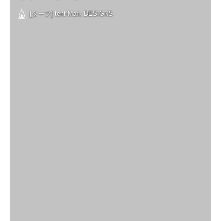
[タープ] tent-Mark DESIGNS