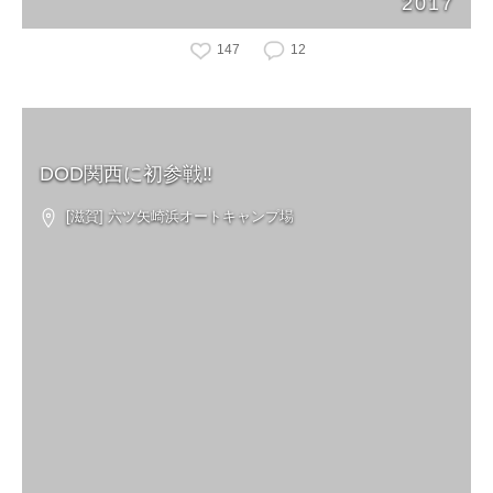
2017
147
12
DOD関西に初参戦‼︎
[滋賀] 六ツ矢崎浜オートキャンプ場