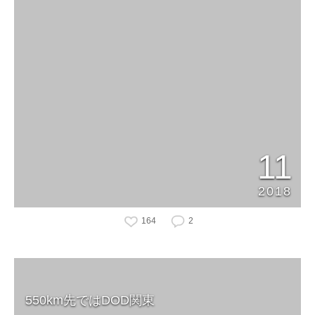
11
2018
164
2
550km先ではDOD関東