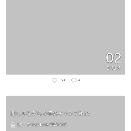
02
2018
153
4
悲しきながら今年のキャンプ納め
[タープ] tent-Mark DESIGNS