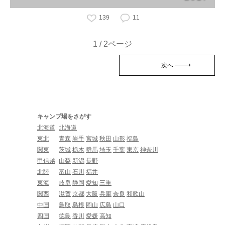
139
11
1 / 2ページ
次へ
キャンプ場をさがす
北海道
北海道
東北
青森
岩手
宮城
秋田
山形
福島
関東
茨城
栃木
群馬
埼玉
千葉
東京
神奈川
甲信越
山梨
新潟
長野
北陸
富山
石川
福井
東海
岐阜
静岡
愛知
三重
関西
滋賀
京都
大阪
兵庫
奈良
和歌山
中国
鳥取
島根
岡山
広島
山口
四国
徳島
香川
愛媛
高知