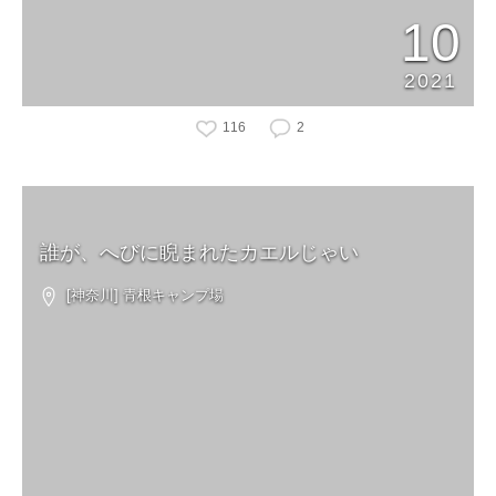
10
2021
116
2
誰が、へびに睨まれたカエルじゃい
[神奈川] 青根キャンプ場