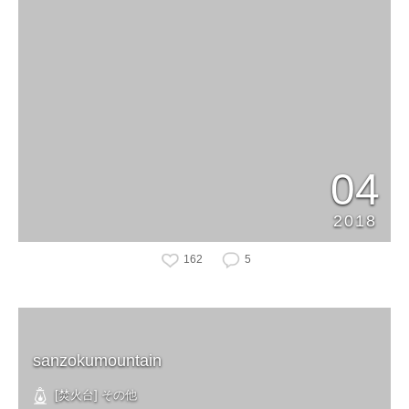
04
2018
162
5
sanzokumountain
[焚火台] その他