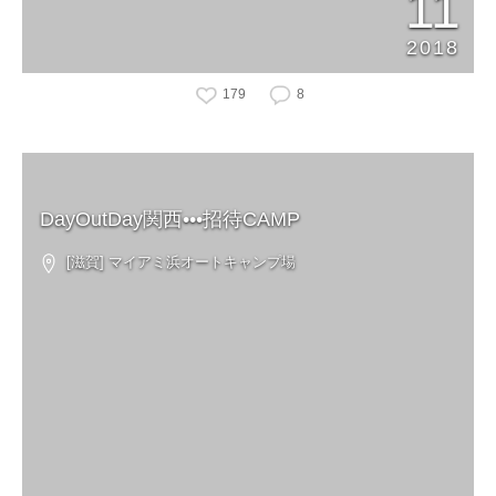
11
2018
179
8
DayOutDay関西•••招待CAMP
[滋賀] マイアミ浜オートキャンプ場