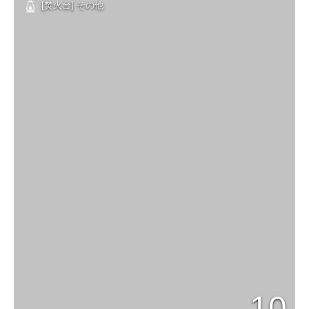
[焚火台] その他
10