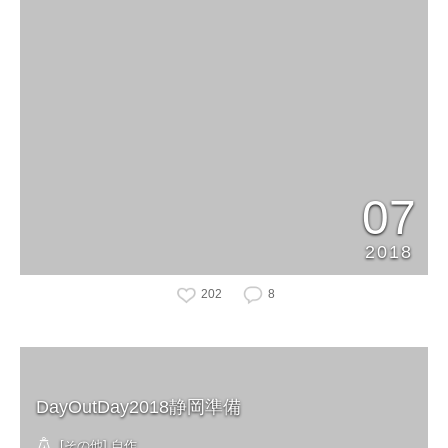
07
2018
202
8
DayOutDay2018静岡準備
[その他] 自作