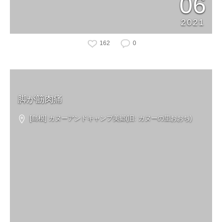
06
2021
162
0
脚が筋肉痛
[島根] カヌーアンドキャンプ美郷(旧: カヌーの里おおち)