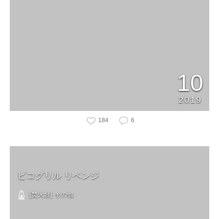
10
2019
184
6
ピコグリル リベンジ
[焚火台] その他