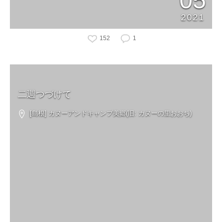
05
2021
152
1
二週つづけて
[島根] カヌーアンドキャンプ美郷(旧: カヌーの里おおち)