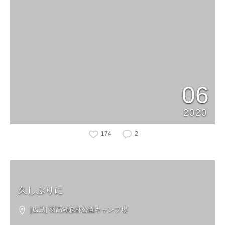
06
2020
174
2
久しぶりに
[広島] 羽高湖森林公園キャンプ場