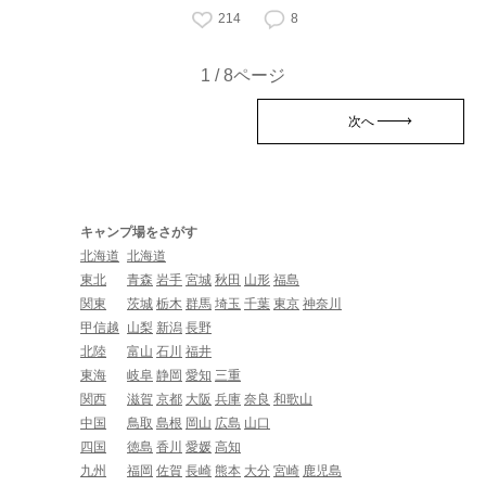
214
8
1 / 8ページ
次へ
キャンプ場をさがす
北海道
北海道
東北
青森
岩手
宮城
秋田
山形
福島
関東
茨城
栃木
群馬
埼玉
千葉
東京
神奈川
甲信越
山梨
新潟
長野
北陸
富山
石川
福井
東海
岐阜
静岡
愛知
三重
関西
滋賀
京都
大阪
兵庫
奈良
和歌山
中国
鳥取
島根
岡山
広島
山口
四国
徳島
香川
愛媛
高知
九州
福岡
佐賀
長崎
熊本
大分
宮崎
鹿児島