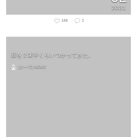
2021
166
2
薪を２束半くらいつかってきた。
[タープ] NEMO