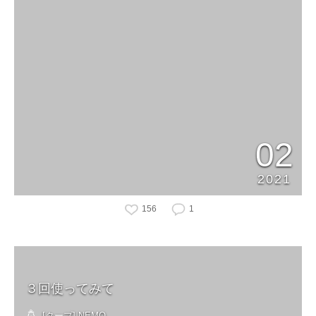
02
2021
156
1
３回使ってみて
[タープ] NEMO