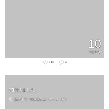
10
2019
216
4
穴開けました。
[島根] 雲南市健康の森（キャンプ場）