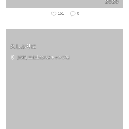
2020
151
0
久しぶりに
[島根] 三瓶山北の原キャンプ場