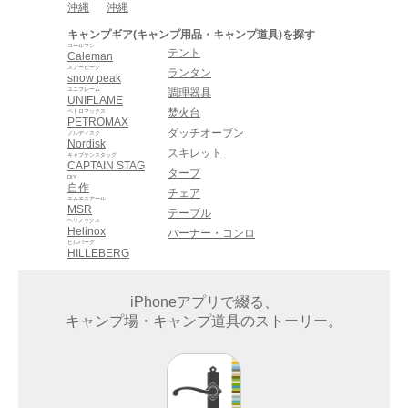
沖縄
沖縄
キャンプギア(キャンプ用品・キャンプ道具)を探す
コールマン
テント
Caleman
スノーピーク
ランタン
snow peak
ユニフレーム
調理器具
UNIFLAME
焚火台
ペトロマックス
PETROMAX
ダッチオーブン
ノルディスク
Nordisk
スキレット
キャプテンスタッグ
CAPTAIN STAG
タープ
DIY
自作
チェア
エムエスアール
MSR
テーブル
ヘリノックス
Helinox
バーナー・コンロ
ヒルバーグ
HILLEBERG
iPhoneアプリで綴る、
キャンプ場・キャンプ道具のストーリー。