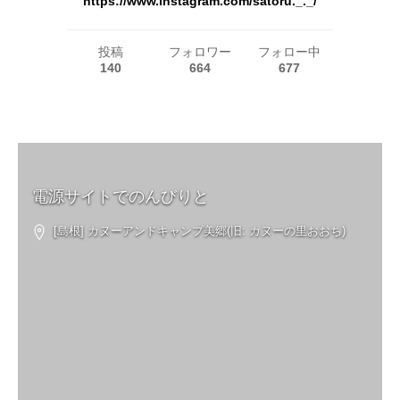
https://www.instagram.com/satoru._._/
投稿
フォロワー
フォロー中
140
664
677
電源サイトでのんびりと
[島根] カヌーアンドキャンプ美郷(旧: カヌーの里おおち)