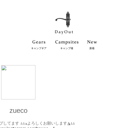
キャンプギア
キャンプ場
新着
zueco
してます ⍋ ⍋ ◮よろしくお願いします◮⍋ ⍋