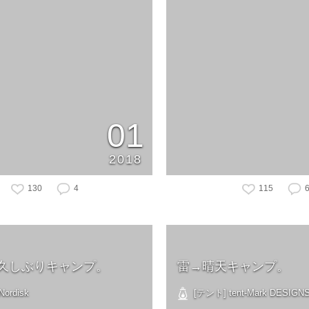
01
2018
130
4
115
久しぶりキャンプ。
雷→晴天キャンプ。
ordisk
[テント] tent-Mark DESIGN