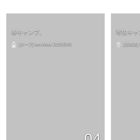
春キャンプ。
寄生キャ
[タープ] tent-Mark DESIGNS
[北海道
04