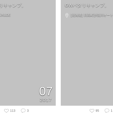
りキャンプ。
GWバタリキャンプ。
VAUDE
[北海道] 日高町沙流川オー
07
2017
113
3
95
1