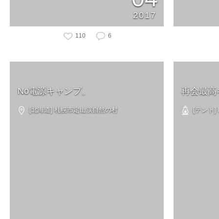
2017
110
6
No電源キャンプ。
再会最高
[北海道] 札幌市定山渓自然の村
[テント] N