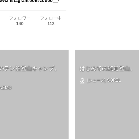
www.instagram.com/zouco__/
フォロワー
フォロー中
140
112
のテン泊登山キャンプ。
はじめての縦走登山。
[シューズ] SOREL
NEMO