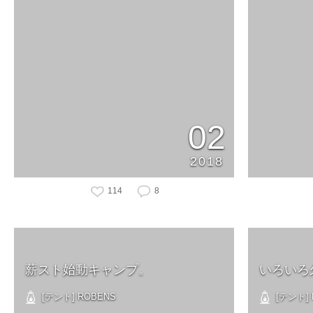
02
2018
114
8
薪スト始動キャンプ。
いろいろ
[テント] ROBENS
[テント] N