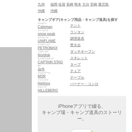
九州
福岡
佐賀
長崎
熊本
大分
宮崎
鹿児島
沖縄
沖縄
キャンプギア(キャンプ用品・キャンプ道具)を探す
コールマン
テント
Caleman
スノーピーク
ランタン
snow peak
ユニフレーム
調理器具
UNIFLAME
焚火台
ペトロマックス
PETROMAX
ダッチオーブン
ノルディスク
Nordisk
スキレット
キャプテンスタッグ
CAPTAIN STAG
タープ
DIY
自作
チェア
エムエスアール
MSR
テーブル
ヘリノックス
Helinox
バーナー・コンロ
ヒルバーグ
HILLEBERG
iPhoneアプリで綴る、
キャンプ場・キャンプ道具のストーリ
ー。