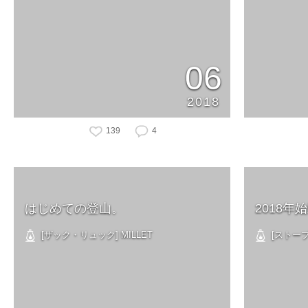
06
2018
139
4
はじめての登山。
2018年
[ザック・リュック] MILLET
[ストーブ