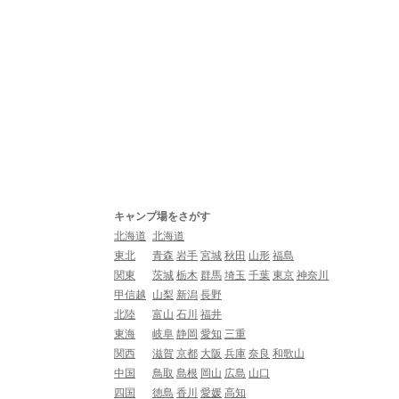
キャンプ場をさがす
北海道
北海道
東北
青森
岩手
宮城
秋田
山形
福島
関東
茨城
栃木
群馬
埼玉
千葉
東京
神奈川
甲信越
山梨
新潟
長野
北陸
富山
石川
福井
東海
岐阜
静岡
愛知
三重
関西
滋賀
京都
大阪
兵庫
奈良
和歌山
中国
鳥取
島根
岡山
広島
山口
四国
徳島
香川
愛媛
高知