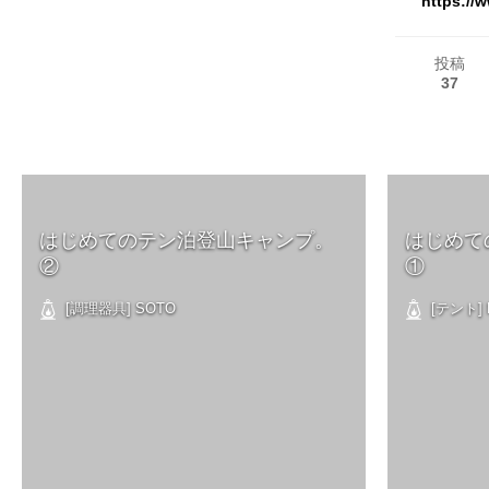
https://
投稿
37
はじめてのテン泊登山キャンプ。
はじめて
②
①
[調理器具] SOTO
[テント] 