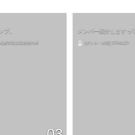
ンプ。
メンバー紹介しますっ
] 札幌市定山渓自然の村
[ボトル・水筒] STANLEY
03