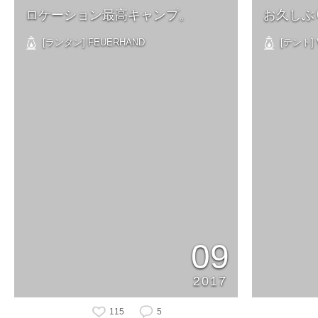
ロケーション最高キャンプ。
お久しぶ
[ランタン] FEUERHAND
[テント] 
09
2017
115
5