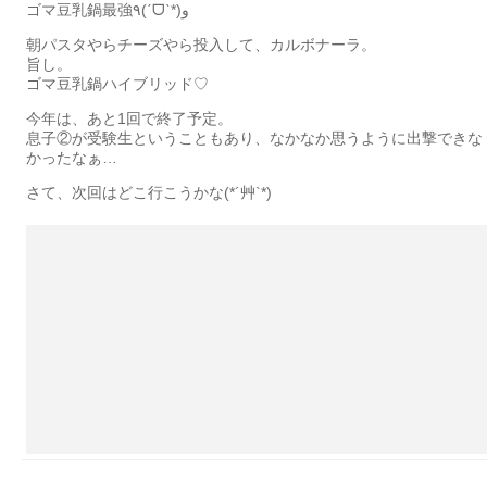
ゴマ豆乳鍋最強٩(ˊᗜˋ*)و
朝パスタやらチーズやら投入して、カルボナーラ。
旨し。
ゴマ豆乳鍋ハイブリッド♡
今年は、あと1回で終了予定。
息子②が受験生ということもあり、なかなか思うように出撃できな
かったなぁ…
さて、次回はどこ行こうかな(*´艸`*)