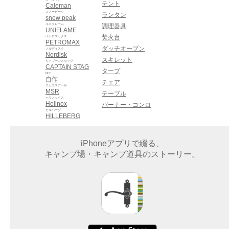
テント
Caleman
スノーピーク
ランタン
snow peak
ユニフレーム
調理器具
UNIFLAME
焚火台
ペトロマックス
PETROMAX
ダッチオーブン
ノルディスク
Nordisk
スキレット
キャプテンスタッグ
CAPTAIN STAG
タープ
DIY
自作
チェア
エムエスアール
MSR
テーブル
ヘリノックス
Helinox
バーナー・コンロ
ヒルバーグ
HILLEBERG
iPhoneアプリで綴る、
キャンプ場・キャンプ道具のストーリー。