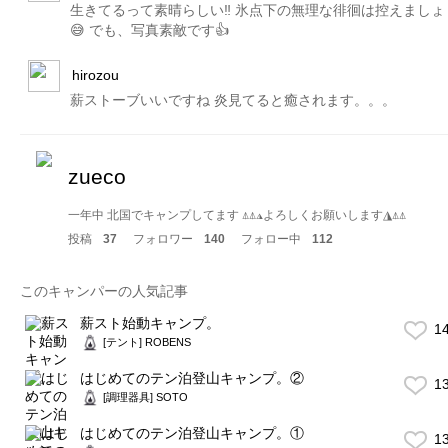
生きてるって素晴らしい‼️ 氷点下の無理な徘徊は控えましょ
😅 でも、写真素敵です👍
hirozou
薪ストーブいいですね 炎見てると癒されます。。。
zueco
一年中 北国でキャンプしてます ⍋ ⍋ ◮よろしくお願いします◮⍋ ⍋
投稿
37
フォロワー
140
フォロー中
112
このキャンパーの人気記事
薪スト始動キャンプ。
1
[テント] ROBENS
はじめてのテン泊登山キャンプ。②
1
[調理器具] SOTO
はじめてのテン泊登山キャンプ。①
1