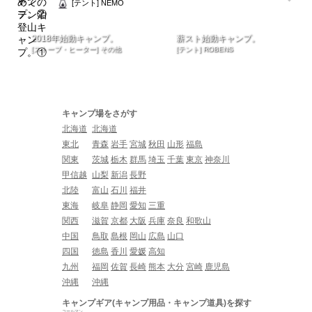
[テント] NEMO
2018年始動キャンプ。
薪スト始動キャンプ。
[ストーブ・ヒーター] その他
[テント] ROBENS
キャンプ場をさがす
北海道
北海道
東北
青森
岩手
宮城
秋田
山形
福島
関東
茨城
栃木
群馬
埼玉
千葉
東京
神奈川
甲信越
山梨
新潟
長野
北陸
富山
石川
福井
東海
岐阜
静岡
愛知
三重
関西
滋賀
京都
大阪
兵庫
奈良
和歌山
中国
鳥取
島根
岡山
広島
山口
四国
徳島
香川
愛媛
高知
九州
福岡
佐賀
長崎
熊本
大分
宮崎
鹿児島
沖縄
沖縄
キャンプギア(キャンプ用品・キャンプ道具)を探す
コールマン