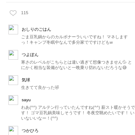
115
おしりのごはん
ごま豆乳鍋からのカルボナーラいいですね！ マネします
っ！キャンプ冬眠中なんで多分家でですけどもw
つよぽん
寒さのレベルがこちらとは違い過ぎて想像つきません💦 と
にかく相当な装備がないと一晩乗り切れないだろうな😅
気球
生きてて良かった🤣
sayu
わあ(^^) アルテン行っていたんですね(^^) 薪スト暖かそうで
す！ ゴマ豆乳鍋美味しそうです！ 冬夜空眺めたいです！ い
いないいなー！(^^)
つかひろ