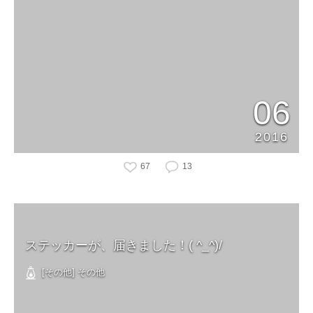
06
2016
67
13
ステッカーが、届きました！( ^_^)/
[その他] その他