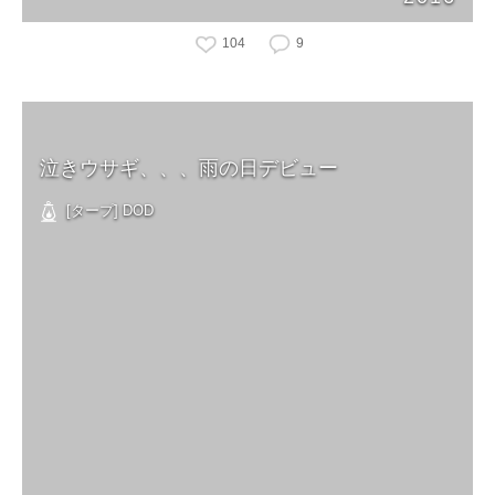
104
9
泣きウサギ、、、雨の日デビュー
[タープ] DOD