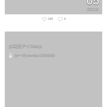
05
2018
165
4
お花見デイCamp
[タープ] tent-Mark DESIGNS