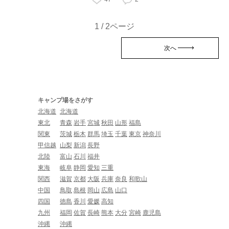
1 / 2ページ
次へ
キャンプ場をさがす
北海道
北海道
東北
青森
岩手
宮城
秋田
山形
福島
関東
茨城
栃木
群馬
埼玉
千葉
東京
神奈川
甲信越
山梨
新潟
長野
北陸
富山
石川
福井
東海
岐阜
静岡
愛知
三重
関西
滋賀
京都
大阪
兵庫
奈良
和歌山
中国
鳥取
島根
岡山
広島
山口
四国
徳島
香川
愛媛
高知
九州
福岡
佐賀
長崎
熊本
大分
宮崎
鹿児島
沖縄
沖縄