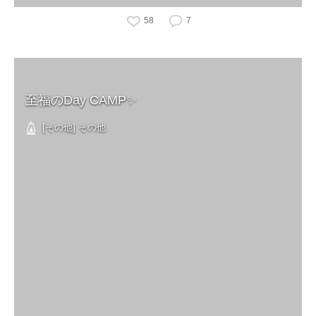
58
7
至福のDay CAMP✨
[その他] その他