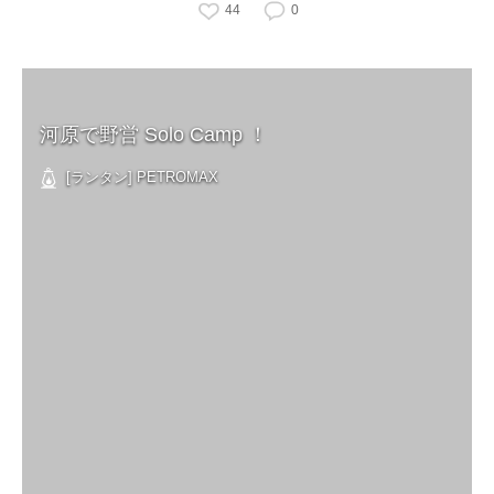
44
0
河原で野営 Solo Camp ！
[ランタン] PETROMAX