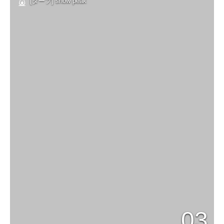
[タープ] snow peak
03