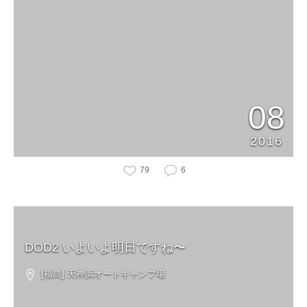
08
2016
79
6
DOD2 いよいよ明日ですね〜
[福島] 天神浜オートキャンプ場