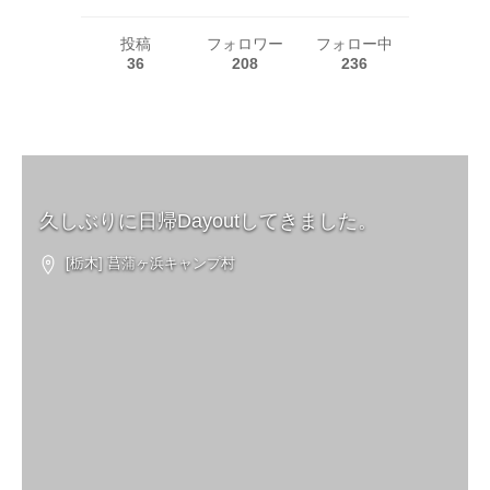
投稿
フォロワー
フォロー中
36
208
236
久しぶりに日帰Dayoutしてきました。
[栃木] 菖蒲ヶ浜キャンプ村