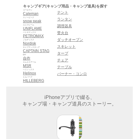
キャンプギア(キャンプ用品・キャンプ道具)を探す
コールマン
テント
Caleman
スノーピーク
ランタン
snow peak
ユニフレーム
調理器具
UNIFLAME
焚火台
ペトロマックス
PETROMAX
ダッチオーブン
ノルディスク
Nordisk
スキレット
キャプテンスタッグ
CAPTAIN STAG
タープ
DIY
自作
チェア
エムエスアール
MSR
テーブル
ヘリノックス
Helinox
バーナー・コンロ
ヒルバーグ
HILLEBERG
iPhoneアプリで綴る、
キャンプ場・キャンプ道具のストーリー。