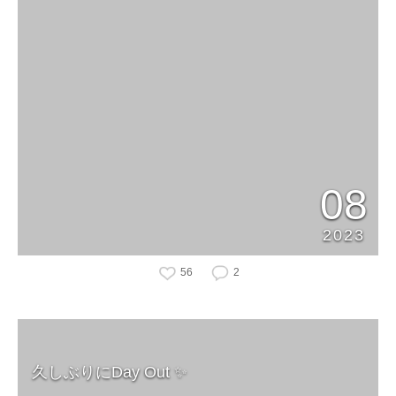
08
2023
56
2
久しぶりにDay Out ✨