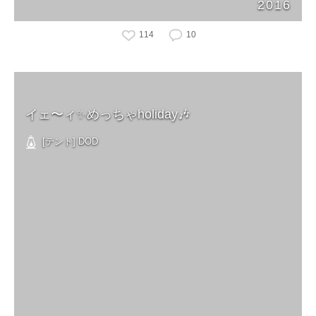
2016
114
10
イェ〜ィ✨めっちゃholiday🎶
[テント] DOD