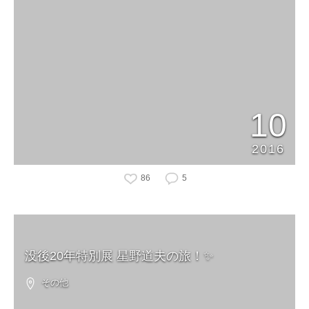
10
2016
86
5
没後20年特別展 星野道夫の旅！✨
その他