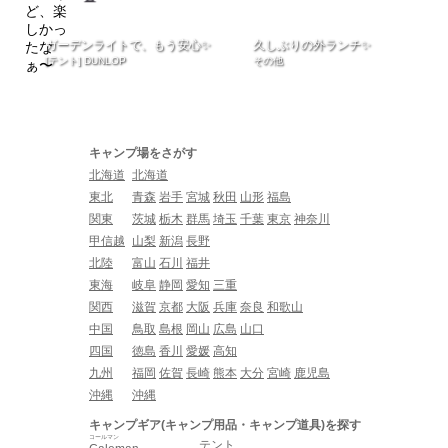
ガーデンライトで、もう安心✨
久しぶりの外ランチ✨
[テント] DUNLOP
その他
キャンプ場をさがす
北海道
北海道
東北
青森
岩手
宮城
秋田
山形
福島
関東
茨城
栃木
群馬
埼玉
千葉
東京
神奈川
甲信越
山梨
新潟
長野
北陸
富山
石川
福井
東海
岐阜
静岡
愛知
三重
関西
滋賀
京都
大阪
兵庫
奈良
和歌山
中国
鳥取
島根
岡山
広島
山口
四国
徳島
香川
愛媛
高知
九州
福岡
佐賀
長崎
熊本
大分
宮崎
鹿児島
沖縄
沖縄
キャンプギア(キャンプ用品・キャンプ道具)を探す
コールマン
テント