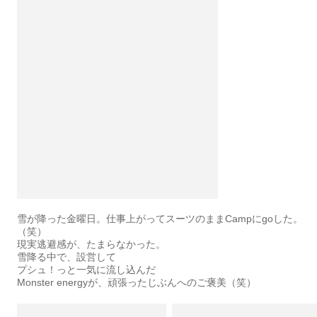
雪が降った金曜日。仕事上がってスーツのままCampにgoした。
（笑）
現実逃避感が、たまらなかった。
雪降る中で、設営して
プシュ！っと一気に流し込んだ
Monster energyが、頑張ったじぶんへのご褒美（笑）