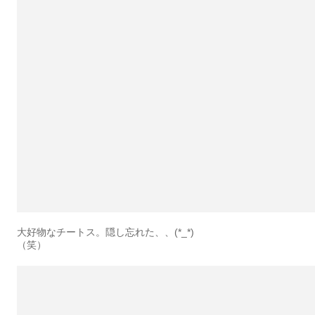
大好物なチートス。隠し忘れた、、(*_*)
（笑）