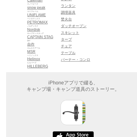
Caleman
スノーピーク
ランタン
snow peak
ユニフレーム
調理器具
UNIFLAME
焚火台
ペトロマックス
PETROMAX
ダッチオーブン
ノルディスク
Nordisk
スキレット
キャプテンスタッグ
CAPTAIN STAG
タープ
DIY
自作
チェア
エムエスアール
MSR
テーブル
ヘリノックス
Helinox
バーナー・コンロ
ヒルバーグ
HILLEBERG
iPhoneアプリで綴る、
キャンプ場・キャンプ道具のストーリー。