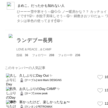
まめこ。だったかも知れない人
ひーーー雪中寒そう～😱💦💦 ノー暖房かな？？ カッチョイ
イです‼️😤✨ 水餃子美味しそう～😋✨ 鍋敷きおソロだぁ～ 
タシは単色の使ってます☝️😆✨
ランデブー長男
LOVE & PEACE ...& CAMP
投稿
36
フォロワー
208
フォロー中
236
このキャンパーの人気記事
久しぶりにDay Out ✨
1
[テーブル] tent-Mark DESIGNS
お久しぶりのDay CAMP ✨
1
[タープ] snow peak
寒かったけど、楽しかったなぁ〜
1
[ランタン] PETROMAX