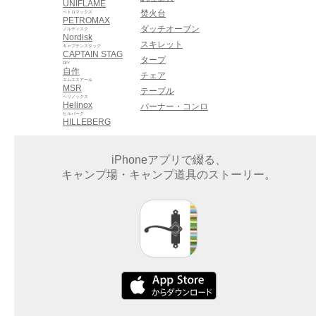
UNIFLAME
焚火台
ペトロマックス
PETROMAX
ダッチオーブン
ノルディスク
Nordisk
スキレット
キャプテンスタッグ
CAPTAIN STAG
タープ
DIY
自作
チェア
エムエスアール
MSR
テーブル
ヘリノックス
Helinox
バーナー・コンロ
ヒルバーグ
HILLEBERG
iPhoneアプリで綴る、
キャンプ場・キャンプ道具のストーリー。