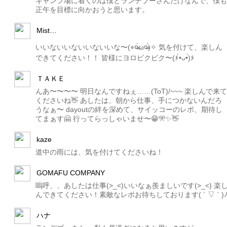
キャンプ場に着くのは僕とランデブーさんだけなんで、僕も
正午を目標に向かおうと思います。
Mist…
いいないいないいないいな〜(⌯¤̴̶̷̀ω¤̴̶̷́)✧ 気を付けて、楽しん
できてください！！ 皆様にヨロピクピク〜(۶•̀ᴗ•́)۶
ＴＡＫＥ
んあ〜〜〜〜 明日なんですねぇ……(ToT)/~~~ 楽しんで来て
くださいね👋 あしたは、朝から仕事、手につかないんだろ
うなぁ〜 dayoutの絆を深めて、サイッコーのレポ、期待し
てまぁす🤗 行ってらっしゃいませ〜😁🎌✨👋
kaze
道中の雨には、気を付けてくださいね！
GOMAFU COMPANY
嗚呼、、あしたは仕事(>_<)いいなぁ羨ましいです(>_<) 楽
んできてください！素敵なレポお待ちしております( ´ ▽ ` )
ハナ