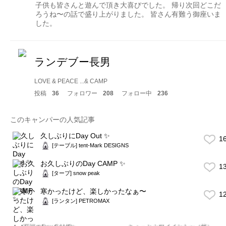
子供も皆さんと遊んで頂き大喜びでした。 帰り次回どこだ
ろうね〜の話で盛り上がりました。 皆さん有難う御座いま
した。
ランデブー長男
LOVE & PEACE ...& CAMP
投稿
36
フォロワー
208
フォロー中
236
このキャンパーの人気記事
久しぶりにDay Out ✨
1
[テーブル] tent-Mark DESIGNS
お久しぶりのDay CAMP ✨
1
[タープ] snow peak
寒かったけど、楽しかったなぁ〜
1
[ランタン] PETROMAX