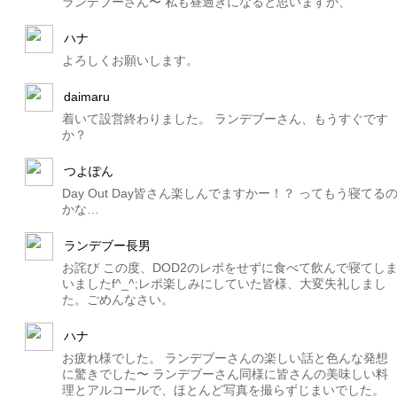
ランデブーさん〜 私も昼過ぎになると思いますが、
ハナ
よろしくお願いします。
daimaru
着いて設営終わりました。 ランデブーさん、もうすぐです
か？
つよぽん
Day Out Day皆さん楽しんでますかー！？ ってもう寝てる
かな…
ランデブー長男
お詫び この度、DOD2のレポをせずに食べて飲んで寝てし
いましたf^_^;レポ楽しみにしていた皆様、大変失礼しまし
た。ごめんなさい。
ハナ
お疲れ様でした。 ランデブーさんの楽しい話と色んな発想
に驚きでした〜 ランデブーさん同様に皆さんの美味しい料
理とアルコールで、ほとんど写真を撮らずじまいでした。