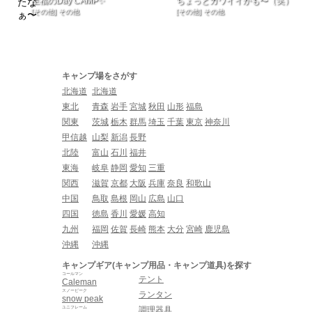
至福のDay CAMP✨
ちょっとカワイイかも〜（笑）
[その他] その他
[その他] その他
キャンプ場をさがす
北海道
北海道
東北
青森
岩手
宮城
秋田
山形
福島
関東
茨城
栃木
群馬
埼玉
千葉
東京
神奈川
甲信越
山梨
新潟
長野
北陸
富山
石川
福井
東海
岐阜
静岡
愛知
三重
関西
滋賀
京都
大阪
兵庫
奈良
和歌山
中国
鳥取
島根
岡山
広島
山口
四国
徳島
香川
愛媛
高知
九州
福岡
佐賀
長崎
熊本
大分
宮崎
鹿児島
沖縄
沖縄
キャンプギア(キャンプ用品・キャンプ道具)を探す
コールマン
テント
Caleman
スノーピーク
ランタン
snow peak
ユニフレーム
調理器具