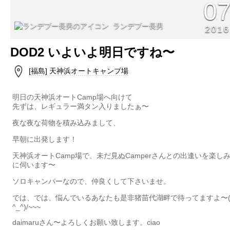
0
ランデブー長男
2016
DOD2 いよいよ明日ですね〜
[福島] 天神浜オートキャンプ場
明日の天神浜オートCamp場へ向けて
先ずは、レギュラー満タン入りましたぁ〜
夜な夜な荷物を積み込みまして、
早朝に出発します！
天神浜オートCamp場で、未だ見ぬCamperさんとの出逢いを楽し
に伺います〜
ソロキャンパーなので、仲良くして下さいませ。
では、では、悩んでいるあなたも是非猪苗代湖畔で待ってますよ〜
^_^)/~~~
daimaruさん〜よろしくお願い致します。ciao