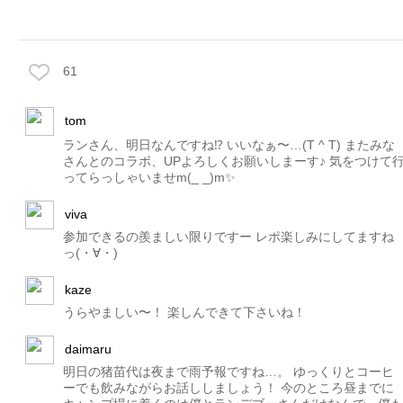
61
tom
ランさん、明日なんですね⁉️ いいなぁ〜…(T ^ T) またみな
さんとのコラボ、UPよろしくお願いしまーす♪ 気をつけて
ってらっしゃいませm(_ _)m✨
viva
参加できるの羨ましい限りですー レポ楽しみにしてますね
っ(・∀・)
kaze
うらやましい〜！ 楽しんできて下さいね！
daimaru
明日の猪苗代は夜まで雨予報ですね…。 ゆっくりとコーヒ
ーでも飲みながらお話ししましょう！ 今のところ昼までに