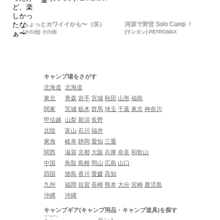
ちょっとカワイイかも〜（笑）
河原で野営 Solo Camp ！
[その他] その他
[ランタン] PETROMAX
キャンプ場をさがす
北海道
北海道
東北
青森
岩手
宮城
秋田
山形
福島
関東
茨城
栃木
群馬
埼玉
千葉
東京
神奈川
甲信越
山梨
新潟
長野
北陸
富山
石川
福井
東海
岐阜
静岡
愛知
三重
関西
滋賀
京都
大阪
兵庫
奈良
和歌山
中国
鳥取
島根
岡山
広島
山口
四国
徳島
香川
愛媛
高知
九州
福岡
佐賀
長崎
熊本
大分
宮崎
鹿児島
沖縄
沖縄
キャンプギア(キャンプ用品・キャンプ道具)を探す
コールマン
テント