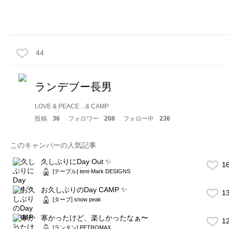
44
ランデブー長男
LOVE & PEACE ...& CAMP
投稿
36
フォロワー
208
フォロー中
236
このキャンパーの人気記事
久しぶりにDay Out ✨
1
[テーブル] tent-Mark DESIGNS
お久しぶりのDay CAMP ✨
1
[タープ] snow peak
寒かったけど、楽しかったなぁ〜
1
[ランタン] PETROMAX