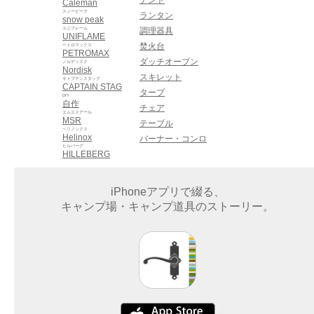
Caleman
スノーピーク
ランタン
snow peak
ユニフレーム
調理器具
UNIFLAME
焚火台
ペトロマックス
PETROMAX
ダッチオーブン
ノルディスク
Nordisk
スキレット
キャプテンスタッグ
CAPTAIN STAG
タープ
DIY
自作
チェア
エムエスアール
MSR
テーブル
ヘリノックス
Helinox
バーナー・コンロ
ヒルバーグ
HILLEBERG
iPhoneアプリで綴る、
キャンプ場・キャンプ道具のストーリー。