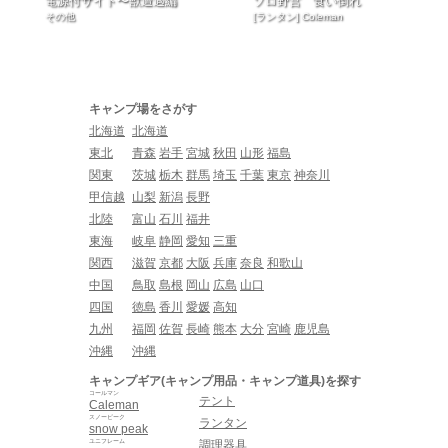
電源付サイト〜獣遭遇編
ソロ野営 食い倒れ
その他
[ランタン] Coleman
キャンプ場をさがす
北海道
北海道
東北
青森
岩手
宮城
秋田
山形
福島
関東
茨城
栃木
群馬
埼玉
千葉
東京
神奈川
甲信越
山梨
新潟
長野
北陸
富山
石川
福井
東海
岐阜
静岡
愛知
三重
関西
滋賀
京都
大阪
兵庫
奈良
和歌山
中国
鳥取
島根
岡山
広島
山口
四国
徳島
香川
愛媛
高知
九州
福岡
佐賀
長崎
熊本
大分
宮崎
鹿児島
沖縄
沖縄
キャンプギア(キャンプ用品・キャンプ道具)を探す
コールマン
テント
Caleman
スノーピーク
ランタン
snow peak
ユニフレーム
調理器具