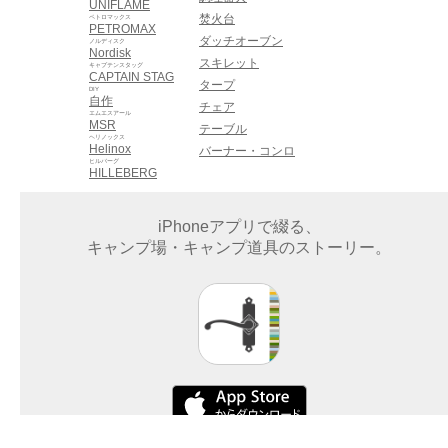
UNIFLAME
焚火台
ペトロマックス
PETROMAX
ダッチオーブン
ノルディスク
Nordisk
スキレット
キャプテンスタッグ
CAPTAIN STAG
タープ
DIY
自作
チェア
エムエスアール
MSR
テーブル
ヘリノックス
Helinox
バーナー・コンロ
ヒルバーグ
HILLEBERG
iPhoneアプリで綴る、
キャンプ場・キャンプ道具のストーリー。