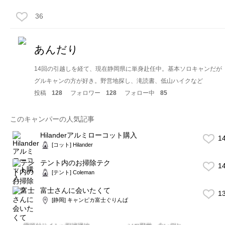
36
あんだり
14回の引越しを経て、現在静岡県に単身赴任中。基本ソロキャンだが
グルキャンの方が好き。野営地探し、滝読書、低山ハイクなど
投稿
128
フォロワー
128
フォロー中
85
このキャンパーの人気記事
Hilanderアルミローコット購入
1
[コット] Hilander
テント内のお掃除テク
1
[テント] Coleman
富士さんに会いたくて
1
[静岡] キャンピカ富士ぐりんぱ