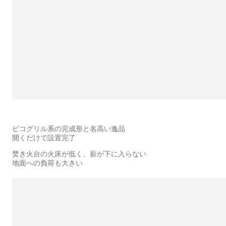
ピコグリル系の完成形と名高い逸品
開くだけで設置完了
焚き火台の火床が低く、薪が下に入らない
地面への負荷も大きい