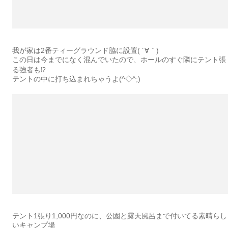
我が家は2番ティーグラウンド脇に設置( ´∀｀)
この日は今までになく混んでいたので、ホールのすぐ隣にテント張
る強者も⁉️
テントの中に打ち込まれちゃうよ(^◇^;)
テント1張り1,000円なのに、公園と露天風呂まで付いてる素晴らし
いキャンプ場