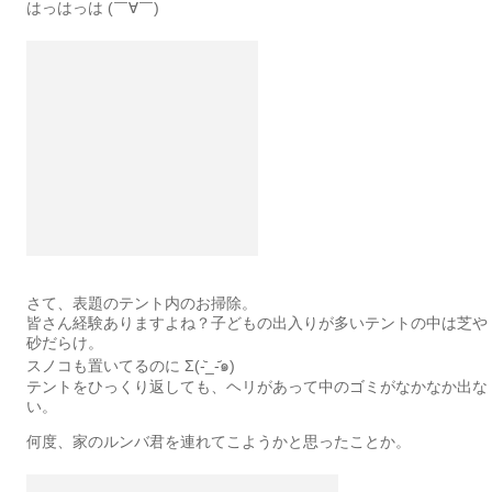
はっはっは (￣∀￣)
さて、表題のテント内のお掃除。
皆さん経験ありますよね？子どもの出入りが多いテントの中は芝や
砂だらけ。
スノコも置いてるのに Σ(-᷅_-᷄๑)
テントをひっくり返しても、ヘリがあって中のゴミがなかなか出な
い。
何度、家のルンバ君を連れてこようかと思ったことか。