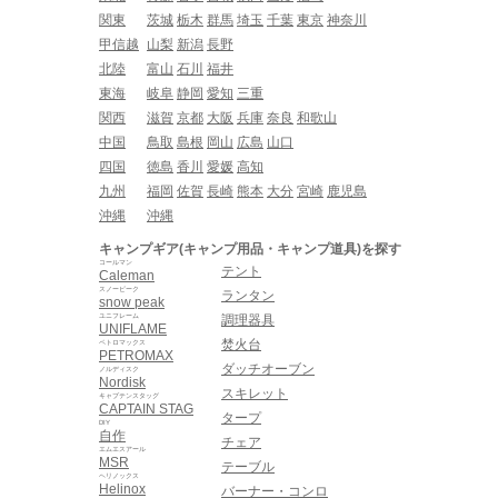
関東
茨城
栃木
群馬
埼玉
千葉
東京
神奈川
甲信越
山梨
新潟
長野
北陸
富山
石川
福井
東海
岐阜
静岡
愛知
三重
関西
滋賀
京都
大阪
兵庫
奈良
和歌山
中国
鳥取
島根
岡山
広島
山口
四国
徳島
香川
愛媛
高知
九州
福岡
佐賀
長崎
熊本
大分
宮崎
鹿児島
沖縄
沖縄
キャンプギア(キャンプ用品・キャンプ道具)を探す
コールマン
テント
Caleman
スノーピーク
ランタン
snow peak
ユニフレーム
調理器具
UNIFLAME
焚火台
ペトロマックス
PETROMAX
ダッチオーブン
ノルディスク
Nordisk
スキレット
キャプテンスタッグ
CAPTAIN STAG
タープ
DIY
自作
チェア
エムエスアール
MSR
テーブル
ヘリノックス
Helinox
バーナー・コンロ