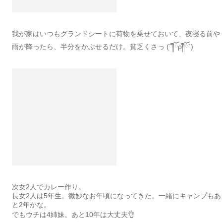
我が家はいつもグランドシートに荷物を乗せておいて、夜寝る前や
雨が降ったら、半分をかぶせるだけ。貧乏くさっ (´༎ຶོρ༎ຶོ`)
次女2人でカレー作り。
長女2人は5年生。微妙なお年頃になってきた。一緒にキャンプもあ
と2年かな。
でもウチは4姉妹。あと10年は大丈夫👌