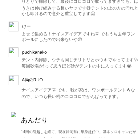
りとりで掃除して、最後にコロコロで取ってます✌️ でも、
うきは伸び縮みする長いヤツです😅テントの上の方の汚れ
かも叩けるので意外と重宝してます🤗
けー
よせて集める！ナイスアイデアですね💡 でもうち去年ワン
ポールにしたので出来ないや😵
puchikanako
テント内掃除、ウチも同じチリトリとホウキでやってます💦
毎回砂場か❗️って思うほど砂がテントの中に入ってます😭
A局のRUO
ナイスアイデア💡 でも、我が家は、ワンポールテント⛺️な
ので、いつも長い柄のコロコロでがんばってます。
あんだり
14回の引越しを経て、現在静岡県に単身赴任中。基本ソロキャンだが