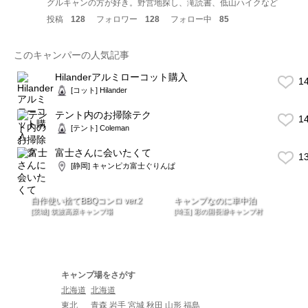
グルキャンの方が好き。野営地探し、滝読書、低山ハイクなど
投稿
128
フォロワー
128
フォロー中
85
このキャンパーの人気記事
Hilanderアルミローコット購入
1
[コット] Hilander
テント内のお掃除テク
1
[テント] Coleman
富士さんに会いたくて
1
[静岡] キャンピカ富士ぐりんぱ
自作使い捨てBBQコンロ ver.2
キャンプなのに車中泊
[茨城] 筑波高原キャンプ場
[埼玉] 彩の国長瀞キャンプ村
キャンプ場をさがす
北海道
北海道
東北
青森
岩手
宮城
秋田
山形
福島