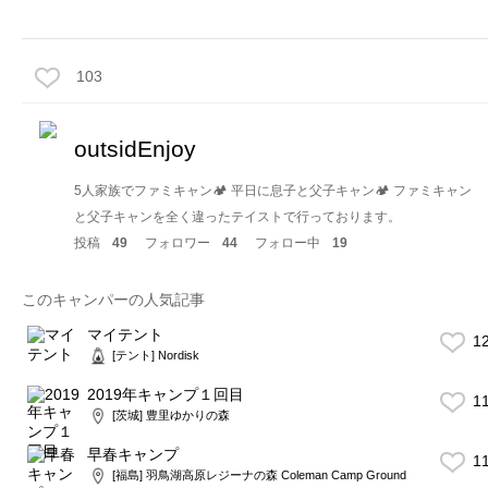
103
outsidEnjoy
5人家族でファミキャン🏕 平日に息子と父子キャン🏕 ファミキャン
と父子キャンを全く違ったテイストで行っております。
投稿
49
フォロワー
44
フォロー中
19
このキャンパーの人気記事
マイテント
1
[テント] Nordisk
2019年キャンプ１回目
1
[茨城] 豊里ゆかりの森
早春キャンプ
1
[福島] 羽鳥湖高原レジーナの森 Coleman Camp Ground