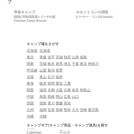
早春キャンプ
カセットコンロ掃除
[福島] 羽鳥湖高原レジーナの森
[バーナー・コンロ] Iwatani
Coleman Camp Ground
キャンプ場をさがす
北海道
北海道
東北
青森
岩手
宮城
秋田
山形
福島
関東
茨城
栃木
群馬
埼玉
千葉
東京
神奈川
甲信越
山梨
新潟
長野
北陸
富山
石川
福井
東海
岐阜
静岡
愛知
三重
関西
滋賀
京都
大阪
兵庫
奈良
和歌山
中国
鳥取
島根
岡山
広島
山口
四国
徳島
香川
愛媛
高知
九州
福岡
佐賀
長崎
熊本
大分
宮崎
鹿児島
沖縄
沖縄
キャンプギア(キャンプ用品・キャンプ道具)を探す
コールマン
テント
Caleman