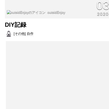
0
outsidEnjoy
2020
DIY記録
[その他] 自作