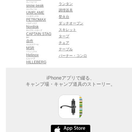
スノーピーク
ランタン
snow peak
ユニフレーム
調理器具
UNIFLAME
焚火台
ペトロマックス
PETROMAX
ダッチオーブン
ノルディスク
Nordisk
スキレット
キャプテンスタッグ
CAPTAIN STAG
タープ
DIY
自作
チェア
エムエスアール
MSR
テーブル
ヘリノックス
Helinox
バーナー・コンロ
ヒルバーグ
HILLEBERG
iPhoneアプリで綴る、
キャンプ場・キャンプ道具のストーリー。