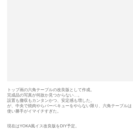
トップ画の六角テーブルの改良版として作成。
完成品の写真が何故か見つからない…。
設置も撤収もカンタンかつ、安定感も増した。
が、中央で焼肉やらバーベキューをやらない限り、六角テーブルは
使い勝手がイマイチすぎた。
現在はYOKA風イス改良版をDIY予定。