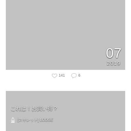
07
2019
141
6
これは！お買い得？
[スキレット] LODGE