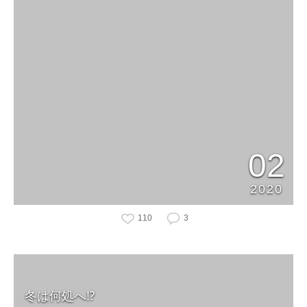
02
2020
110
3
冬は何処へ⁉️