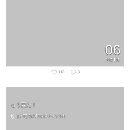
06
2019
118
3
もう夏だ！
[埼玉] 彩の国長瀞キャンプ村