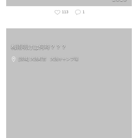
113
1
梅雨明けは何時？？？
[茨城] 大洗町営 大洗キャンプ場