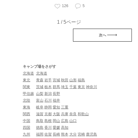
126
5
1 / 5ページ
次へ
キャンプ場をさがす
北海道
北海道
東北
青森
岩手
宮城
秋田
山形
福島
関東
茨城
栃木
群馬
埼玉
千葉
東京
神奈川
甲信越
山梨
新潟
長野
北陸
富山
石川
福井
東海
岐阜
静岡
愛知
三重
関西
滋賀
京都
大阪
兵庫
奈良
和歌山
中国
鳥取
島根
岡山
広島
山口
四国
徳島
香川
愛媛
高知
九州
福岡
佐賀
長崎
熊本
大分
宮崎
鹿児島