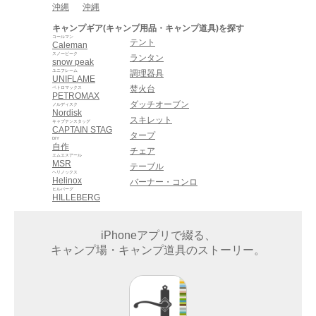
沖縄
沖縄
キャンプギア(キャンプ用品・キャンプ道具)を探す
コールマン
テント
Caleman
スノーピーク
ランタン
snow peak
ユニフレーム
調理器具
UNIFLAME
焚火台
ペトロマックス
PETROMAX
ダッチオーブン
ノルディスク
Nordisk
スキレット
キャプテンスタッグ
CAPTAIN STAG
タープ
DIY
自作
チェア
エムエスアール
MSR
テーブル
ヘリノックス
Helinox
バーナー・コンロ
ヒルバーグ
HILLEBERG
iPhoneアプリで綴る、
キャンプ場・キャンプ道具のストーリー。