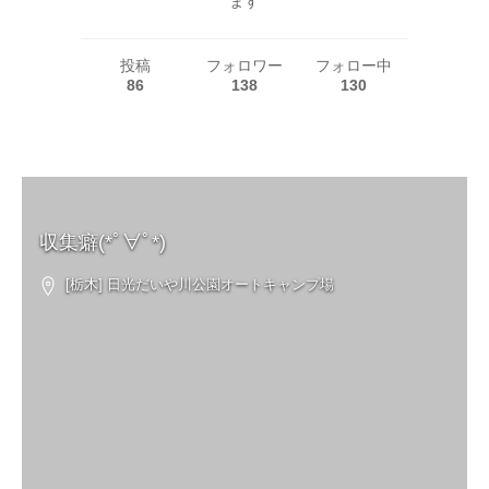
ます
投稿
フォロワー
フォロー中
86
138
130
収集癖(*ﾟ∀ﾟ*)
[栃木] 日光だいや川公園オートキャンプ場