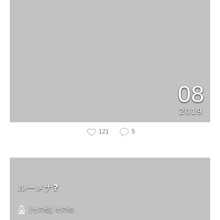
08
2019
121
5
ルーメナ❓
[その他] その他