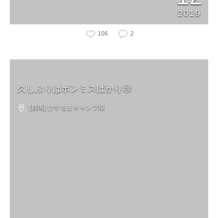
2019
106
2
久しぶりはボンミスばかり😢
[群馬] ひするまキャンプ場