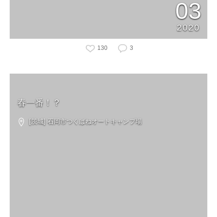
03
2020
130
3
春一番！？
[茨城] 石岡市つくばねオートキャンプ場