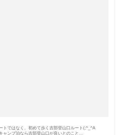
トではなく、初めて歩く吉部登山口ルート(;^_^A
キャンプ泊なら吉部登山口が良いとのこと…