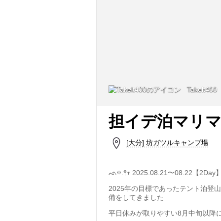
Takelt400
担イデ泊マリ
[大分] 坊ガツルキャンプ場
ᨒ𖡼.𖤣𖥧 2025.08.21〜08.22【2Day
2025年の目標であったテント泊
備をしてきました
平日休みが取りやすい8月中旬以降