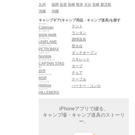
九州
福岡
佐賀
長崎
熊本
大分
宮崎
鹿児島
沖縄
沖縄
キャンプギア(キャンプ用品・キャンプ道具)を探す
コールマン
テント
Caleman
スノーピーク
ランタン
snow peak
ユニフレーム
調理器具
UNIFLAME
焚火台
ペトロマックス
PETROMAX
ダッチオーブン
ノルディスク
Nordisk
スキレット
キャプテンスタッグ
CAPTAIN STAG
タープ
DIY
自作
チェア
エムエスアール
MSR
テーブル
ヘリノックス
Helinox
バーナー・コンロ
ヒルバーグ
HILLEBERG
iPhoneアプリで綴る、
キャンプ場・キャンプ道具のストーリ
ー。