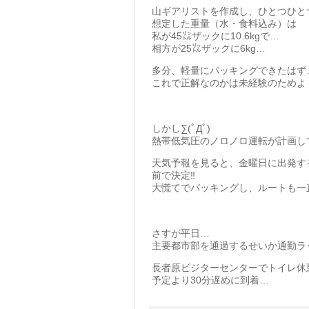
山ギアリストを作成し、ひとつひと
想定した重量（水・食料込み）は
私が45㍑ザックに10.6kgで…
相方が25㍑ザックに6kg…
多分、軽量にパッキングできたはず
これで正解なのかは未経験のためよ
しかし∑(ﾟДﾟ)
熱帯低気圧のノロノロ運転が計画し
天気予報を見ると、金曜日に出発す
前で決定‼️
大慌てでパッキングし、ルートも一直
さすが平日…
主要都市部を通過するせいか通勤ラ
長者原ビジターセンターでトイレ休
予定より30分遅めに到着…