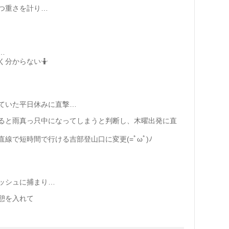
つ重さを計り…
…
く分からない🤷
ていた平日休みに直撃…
ると雨真っ只中になってしまうと判断し、木曜出発に直
線で短時間で行ける吉部登山口に変更(=ﾟωﾟ)ﾉ
ッシュに捕まり…
憩を入れて