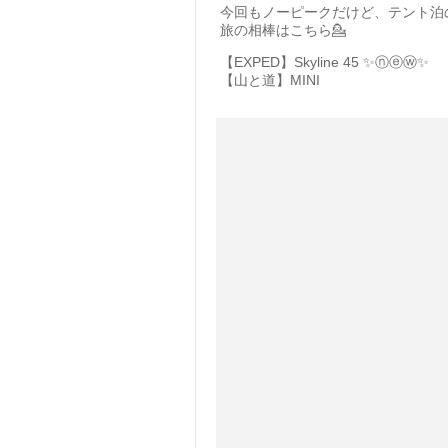
今回もノーピークだけど、テント泊
旅の相棒はこちら💁
【EXPED】Skyline 45 ✨️ⓝⓔⓦ✨️
【山と道】MINI