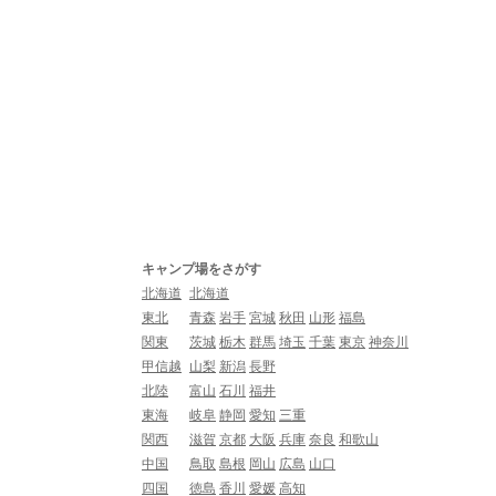
キャンプ場をさがす
北海道
北海道
東北
青森
岩手
宮城
秋田
山形
福島
関東
茨城
栃木
群馬
埼玉
千葉
東京
神奈川
甲信越
山梨
新潟
長野
北陸
富山
石川
福井
東海
岐阜
静岡
愛知
三重
関西
滋賀
京都
大阪
兵庫
奈良
和歌山
中国
鳥取
島根
岡山
広島
山口
四国
徳島
香川
愛媛
高知