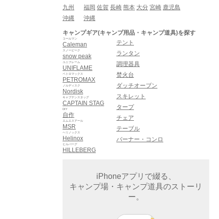
九州
福岡
佐賀
長崎
熊本
大分
宮崎
鹿児島
沖縄
沖縄
キャンプギア(キャンプ用品・キャンプ道具)を探す
コールマン
テント
Caleman
スノーピーク
ランタン
snow peak
ユニフレーム
調理器具
UNIFLAME
焚火台
ペトロマックス
PETROMAX
ダッチオーブン
ノルディスク
Nordisk
スキレット
キャプテンスタッグ
CAPTAIN STAG
タープ
DIY
自作
チェア
エムエスアール
MSR
テーブル
ヘリノックス
Helinox
バーナー・コンロ
ヒルバーグ
HILLEBERG
iPhoneアプリで綴る、
キャンプ場・キャンプ道具のストーリ
ー。