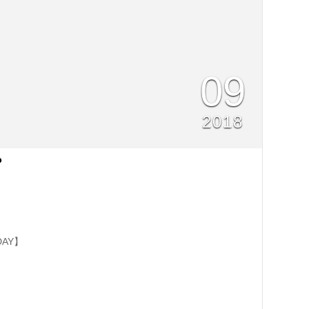
09
2018
プ
7DAY】