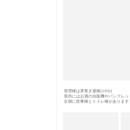
管理棟は茅葺き屋根(⊙︎ﾛ⊙︎)
室内にはお酒の自販機やパンフレッ
左側に炊事棟とトイレ棟があります