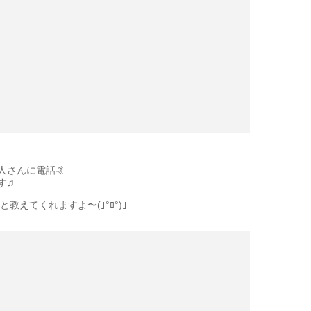
人さんに電話🤙
♫︎
と教えてくれますよ〜(｣°ﾛ°)｣