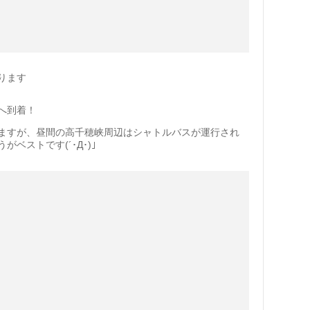
ります
へ到着！
ますが、昼間の高千穂峡周辺はシャトルバスが運行され
ベストです(´･Д･)」