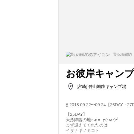
Takelt400
お彼岸キャン
[宮崎] 仲山城跡キャンプ場
⁑ 2018.09.22〜09.24【26DAY・2
【25DAY】
天孫降臨の地へε＝┏(･ω･)┛
まず迎えてくれたのは
イザナギノミコト