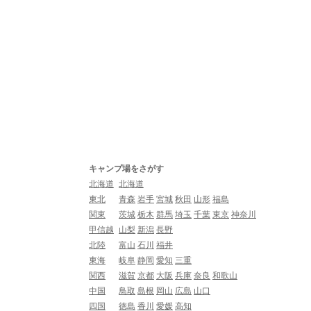
キャンプ場をさがす
北海道
北海道
東北
青森
岩手
宮城
秋田
山形
福島
関東
茨城
栃木
群馬
埼玉
千葉
東京
神奈川
甲信越
山梨
新潟
長野
北陸
富山
石川
福井
東海
岐阜
静岡
愛知
三重
関西
滋賀
京都
大阪
兵庫
奈良
和歌山
中国
鳥取
島根
岡山
広島
山口
四国
徳島
香川
愛媛
高知