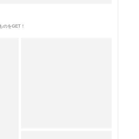
☆
ものをGET！