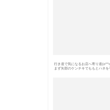
行き道で気になるお店へ寄り道(o^^o
まず矢部のケンチキでももとハネを