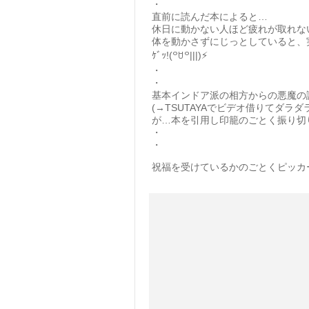
・
直前に読んだ本によると…
休日に動かない人ほど疲れが取れな
体を動かさずにじっとしていると、
ｹﾞｯ!(꒪ꇴ꒪|||)⚡
・
・
基本インドア派の相方からの悪魔の
(→TSUTAYAでビデオ借りてダラダ
が…本を引用し印籠のごとく振り切り
・
・
祝福を受けているかのごとくピッカ