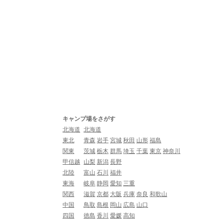
キャンプ場をさがす
北海道
北海道
東北
青森
岩手
宮城
秋田
山形
福島
関東
茨城
栃木
群馬
埼玉
千葉
東京
神奈川
甲信越
山梨
新潟
長野
北陸
富山
石川
福井
東海
岐阜
静岡
愛知
三重
関西
滋賀
京都
大阪
兵庫
奈良
和歌山
中国
鳥取
島根
岡山
広島
山口
四国
徳島
香川
愛媛
高知