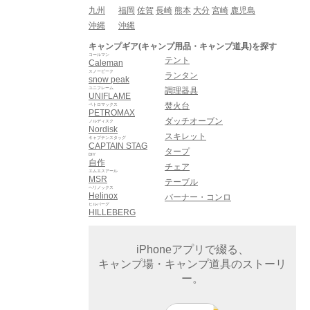
九州
福岡
佐賀
長崎
熊本
大分
宮崎
鹿児島
沖縄
沖縄
キャンプギア(キャンプ用品・キャンプ道具)を探す
コールマン
テント
Caleman
スノーピーク
ランタン
snow peak
ユニフレーム
調理器具
UNIFLAME
焚火台
ペトロマックス
PETROMAX
ダッチオーブン
ノルディスク
Nordisk
スキレット
キャプテンスタッグ
CAPTAIN STAG
タープ
DIY
自作
チェア
エムエスアール
MSR
テーブル
ヘリノックス
Helinox
バーナー・コンロ
ヒルバーグ
HILLEBERG
iPhoneアプリで綴る、
キャンプ場・キャンプ道具のストーリ
ー。