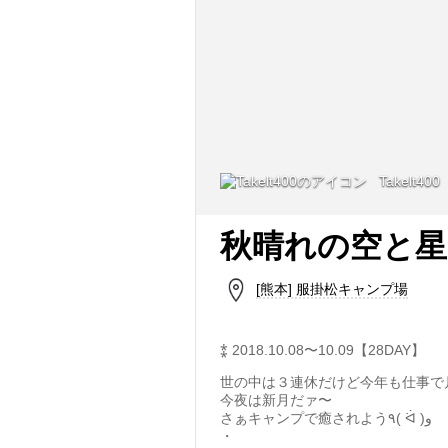
Takelt400
秋晴れの空と星
[熊本] 服掛松キャンプ場
⁑ 2018.10.08〜10.09【28DAY】
世の中は３連休だけど今年も仕事で月火
今夜は新月だァ〜
さぁキャンプで癒されよう٩( ᐛ )و
・