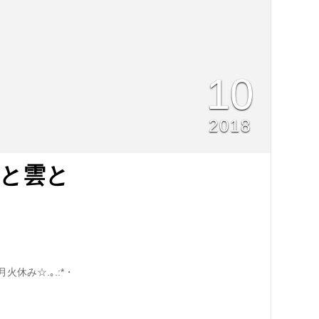
10
2018
と雲と
休み☆.｡.:*・