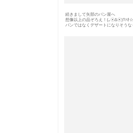
続きまして矢部のパン屋へ
想像以上の品ぞろえ！(｡☉∆☉)ﾜｧｵ
パンではなくデザートになりそうな