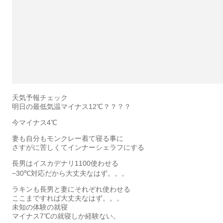
天気予報チェック
明日の最低気温マイナス12℃？？？？
今マイナス4℃
妻も自分もモンクレー着て寝る事に
さすがに苦しくてインナーシェラフにする
長男はイスカデナリ1100使わせる
−30℃対応だから大丈夫なはず。。。
ラキンも長男と妻にそれぞれ使わせる
ここまですれば大丈夫なはず。。。
未知の体験の就寝
マイナス7℃の就寝しか経験ない。