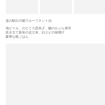
道の駅白川郷でルーフテント泊
地ビール、のどぐろ昆布〆、鰤のかぶら寿司
炊き立て新米の近江米、白エビの味噌汁
豪華な晩ごはん