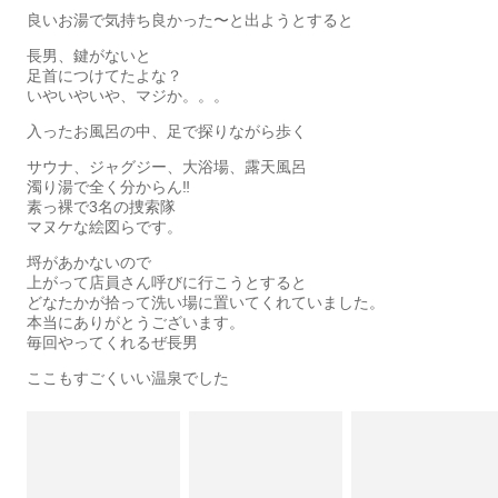
良いお湯で気持ち良かった〜と出ようとすると
長男、鍵がないと
足首につけてたよな？
いやいやいや、マジか。。。
入ったお風呂の中、足で探りながら歩く
サウナ、ジャグジー、大浴場、露天風呂
濁り湯で全く分からん‼️
素っ裸で3名の捜索隊
マヌケな絵図らです。
埒があかないので
上がって店員さん呼びに行こうとすると
どなたかが拾って洗い場に置いてくれていました。
本当にありがとうございます。
毎回やってくれるぜ長男
ここもすごくいい温泉でした