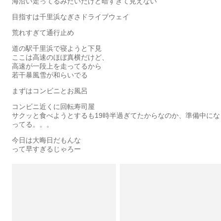
海沿い走ってるみたいだけど暗すぎて見えない
目指すは千里浜なぎさドライブウェイ
荒れすぎて通行止め
道の駅千里浜で寝ようと下見
ここは高速のほぼ真横だけど、
高速が一段上を走ってるから
若干暴風雪が和らいでる
まずはコンビニとお風呂
コンビニ近くに回転寿司屋
サクッと食べようとするも19時半過ぎてたからなのか、準備中にな
ってる。。。
今日は大晦日だもんな
って早すぎるじゃろー