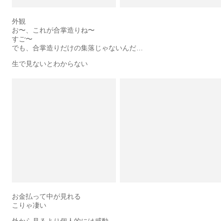
外観
お〜、これが合掌造りね〜
すご〜
でも、合掌造りだけの集落じゃないんだ…
生で見ないとわからない
お金払って中が見れる
こりゃ凄い
外から見るより個人的には感動