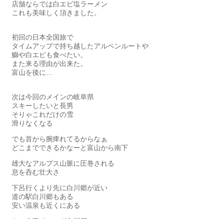
店舗ならでは白エビ塩ラーメン
これも美味しく頂きました。
初回の日本全国旅で
タイムアップで持ち越したアルペンルートや
鰤や白エビも食べたい。
また来る理由が出来た。
富山を後に…
次は今回のメインの岐阜県
スキーしたいと長男
そりゃこれだけの雪
滑りなくなる
でも首から腕痺れてるからなぁ
どこまでできるかなーと富山から南下
雄大なアルプス山脈に圧巻される
息を呑む壮大さ
下呂行くより先に白川郷が近い
道の駅白川郷もある
安い温泉も近くにある