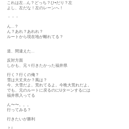
これは左...ん？どっち？ひ•だり？左
よし、左だな！左のレーンへ！
・・・
ん...？
ん？あれ？あれれ？
ルートから現在地が離れてる？
道、間違えた...
反対方面
しかも、元々行きたかった福井県
行く？行くの俺？
雪は大丈夫か？風は？
今、大雪だよ。荒れてるよ。今晩大荒れだよ。
でも、元のルートに戻るのにUターンするには
福井県入ってる
ん〜〜。。。
行ってみる？
行きたいが勝利
よし。