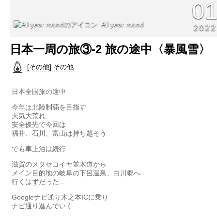
0
All year round
2022
日本一周の旅③-2 旅の途中〈暴風雪〉
[その他] その他
日本全国旅の途中
今年は北陸制覇を目指す
天気大荒れ
安全優先で今回は
福井、石川、富山は持ち越そう
でも車上泊は続行
滋賀のメタセコイヤ並木道から
メイン目的地の岐阜の下呂温泉、白川郷へ
行くはずだった...
Googleナビ通り木之本ICに乗り
ナビ通り進んでいく