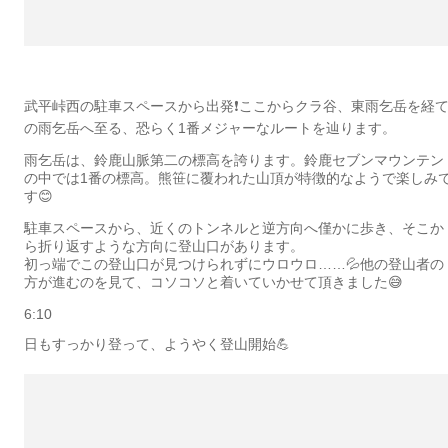
武平峠西の駐車スペースから出発❗️ここからクラ谷、東雨乞岳を経
の雨乞岳へ至る、恐らく1番メジャーなルートを辿ります。
雨乞岳は、鈴鹿山脈第二の標高を誇ります。鈴鹿セブンマウンテン
の中では1番の標高。熊笹に覆われた山頂が特徴的なようで楽しみ
す😊
駐車スペースから、近くのトンネルと逆方向へ僅かに歩き、そこか
ら折り返すような方向に登山口があります。
初っ端でこの登山口が見つけられずにウロウロ……💦他の登山者の
方が進むのを見て、コソコソと着いていかせて頂きました😅
6:10
日もすっかり登って、ようやく登山開始💪