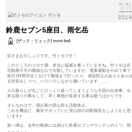
1
竹トモ
201
鈴鹿セブン5座目、雨乞岳
[ザック・リュック] mont-bell
皆さまお久しぶりです。竹トモです！
このところのコロナ禍、本当に猛威を奮っていますね。竹トモは在
宅勤務不可の職場なので出勤していますが、電車通勤をやめて車で
毎日1時間半近くかけて職場まで行ったり、感染防止のありとあら
る対策をしつつ、ハラハラしながら働いています……。
人の暮らしが丸ごとひっくり返ってしまうような今回の出来事。出
来る限りの事をして、早く事態が収束する事を願うばかりです。
そんなわけで、我が家の登山部も活動休止。
これを機会に、最近サボっていた登山部の活動報告をしようかと思
います✊
第一弾は、去年の晩秋に出掛けた鈴鹿セブンマウンテンの１つ、雨