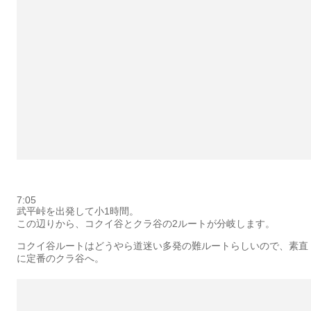
7:05
武平峠を出発して小1時間。
この辺りから、コクイ谷とクラ谷の2ルートが分岐します。
コクイ谷ルートはどうやら道迷い多発の難ルートらしいので、素直
に定番のクラ谷へ。