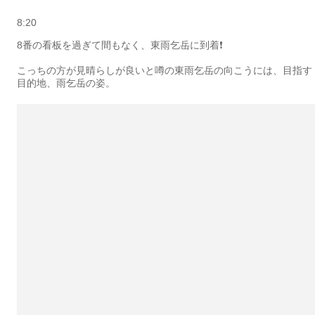
8:20
8番の看板を過ぎて間もなく、東雨乞岳に到着❗️
こっちの方が見晴らしが良いと噂の東雨乞岳の向こうには、目指す
目的地、雨乞岳の姿。