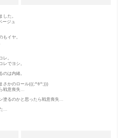
ました。
ベージュ
のもイヤ。
。
コレ。
コレでヨシ。
るのは内緒。
ロール(((;꒪ꈊ꒪;)))
ら戦意喪失…
ン塗るのかと思ったら戦意喪失…
た…