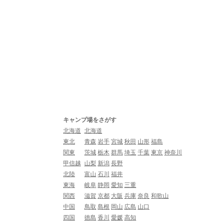
キャンプ場をさがす
北海道
北海道
東北
青森
岩手
宮城
秋田
山形
福島
関東
茨城
栃木
群馬
埼玉
千葉
東京
神奈川
甲信越
山梨
新潟
長野
北陸
富山
石川
福井
東海
岐阜
静岡
愛知
三重
関西
滋賀
京都
大阪
兵庫
奈良
和歌山
中国
鳥取
島根
岡山
広島
山口
四国
徳島
香川
愛媛
高知