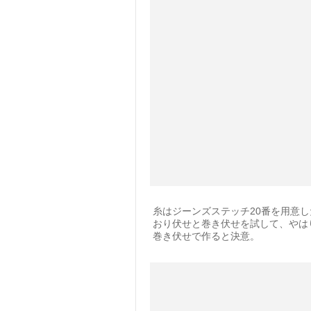
糸はジーンズステッチ20番を用意し
おり伏せと巻き伏せを試して、やは
巻き伏せで作ると決意。