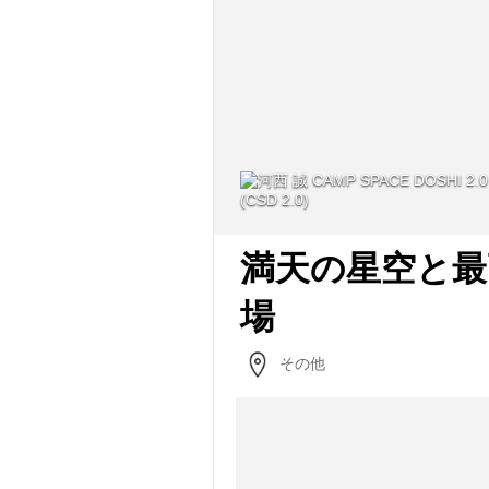
(CSD 2.0)
満天の星空と最
場
その他