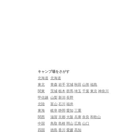
キャンプ場をさがす
北海道
北海道
東北
青森
岩手
宮城
秋田
山形
福島
関東
茨城
栃木
群馬
埼玉
千葉
東京
神奈川
甲信越
山梨
新潟
長野
北陸
富山
石川
福井
東海
岐阜
静岡
愛知
三重
関西
滋賀
京都
大阪
兵庫
奈良
和歌山
中国
鳥取
島根
岡山
広島
山口
四国
徳島
香川
愛媛
高知