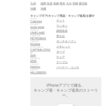
九州
福岡
佐賀
長崎
熊本
大分
宮崎
鹿児島
沖縄
沖縄
キャンプギア(キャンプ用品・キャンプ道具)を探す
コールマン
テント
Caleman
スノーピーク
ランタン
snow peak
ユニフレーム
調理器具
UNIFLAME
焚火台
ペトロマックス
PETROMAX
ダッチオーブン
ノルディスク
Nordisk
スキレット
キャプテンスタッグ
CAPTAIN STAG
タープ
DIY
自作
チェア
エムエスアール
MSR
テーブル
ヘリノックス
Helinox
バーナー・コンロ
ヒルバーグ
HILLEBERG
iPhoneアプリで綴る、
キャンプ場・キャンプ道具のストーリ
ー。