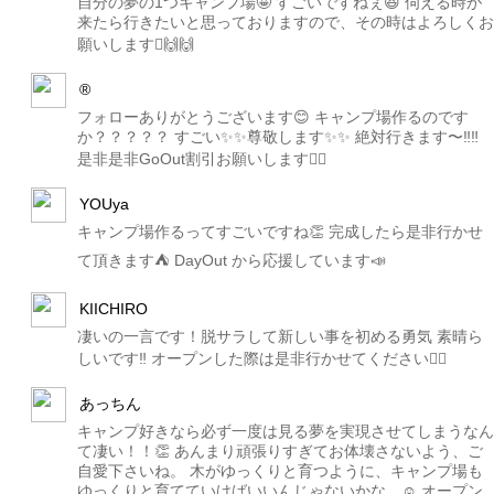
自分の夢の1つキャンプ場🤩 すごいですねぇ😆 伺える時が
来たら行きたいと思っておりますので、その時はよろしくお
願いします🙌🙌
®️
フォローありがとうございます😊 キャンプ場作るのです
か？？？？？ すごい✨✨尊敬します✨✨ 絶対行きます〜‼️‼️
是非是非GoOut割引お願いします🙇‍♀️
YOUya
キャンプ場作るってすごいですね👏 完成したら是非行かせ
て頂きます⛺️ DayOut から応援しています📣
KIICHIRO
凄いの一言です！脱サラして新しい事を初める勇気 素晴ら
しいです‼️ オープンした際は是非行かせてください👍🏼
あっちん
キャンプ好きなら必ず一度は見る夢を実現させてしまうなん
て凄い！！👏 あんまり頑張りすぎてお体壊さないよう、ご
自愛下さいね。 木がゆっくりと育つように、キャンプ場も
ゆっくりと育てていけばいいんじゃないかな…☺️ オープン