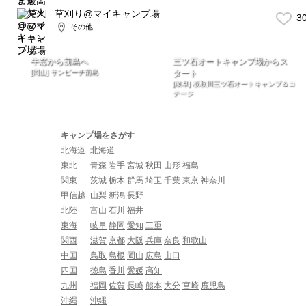
草刈り@マイキャンプ場
3
その他
牛窓から前島へ
三ツ石オートキャンプ場からス
[岡山] サンビーチ前島
タート
[岐阜] 板取川三ツ石オートキャンプ＆コ
テージ
キャンプ場をさがす
北海道
北海道
東北
青森
岩手
宮城
秋田
山形
福島
関東
茨城
栃木
群馬
埼玉
千葉
東京
神奈川
甲信越
山梨
新潟
長野
北陸
富山
石川
福井
東海
岐阜
静岡
愛知
三重
関西
滋賀
京都
大阪
兵庫
奈良
和歌山
中国
鳥取
島根
岡山
広島
山口
四国
徳島
香川
愛媛
高知
九州
福岡
佐賀
長崎
熊本
大分
宮崎
鹿児島
沖縄
沖縄