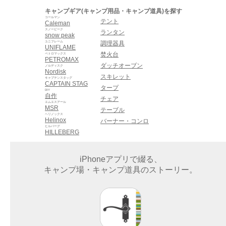
キャンプギア(キャンプ用品・キャンプ道具)を探す
コールマン
テント
Caleman
スノーピーク
ランタン
snow peak
ユニフレーム
調理器具
UNIFLAME
焚火台
ペトロマックス
PETROMAX
ダッチオーブン
ノルディスク
Nordisk
スキレット
キャプテンスタッグ
CAPTAIN STAG
タープ
DIY
自作
チェア
エムエスアール
MSR
テーブル
ヘリノックス
Helinox
バーナー・コンロ
ヒルバーグ
HILLEBERG
iPhoneアプリで綴る、
キャンプ場・キャンプ道具のストーリー。