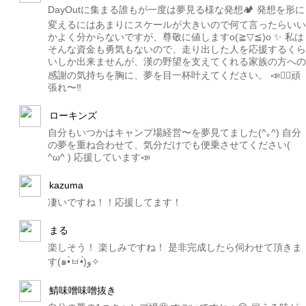
DayOutに集まる誰もが一度は夢見る様な発想🏕 発想を形に
変えるにはあまりにスケールが大きいので何て言ったらいい
かよく分からないですが、尊敬に値しますo(≧▽≦)o ✨ 私は
そんな資金も勇気もないので、走り出した人を応援するくら
いしか出来ませんが、漢の野望を支えてくれる家族の方への
感謝の気持ちを胸に、夢を目一杯叶えてください。 📣👷‍♂️頑
張れ〜‼️
ローキンズ
自分もいつかはキャンプ場経営〜を夢見てました(^｡^) 自分
の夢を重ね合わせて、気分だけでも便乗させてください(
^ω^ ) 応援しています📣
kazuma
凄いですね！！応援してます！
まる
楽しそう！ 楽しみですね！ 是非完成したら伺わせて頂きま
す(๑•̀ㅂ•́)و✧
鯖味噌味噌抜き