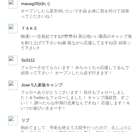
mausg26(ゆい)
オープンしたら是非伺いたいです🤗 お体に気を付けて頑張
ってくださいね！
ＴＡＫＥ
物凄い一念発起ですね‼️😳😳👍 居心地いい最高のキャンプ場
を創り上げて下さいね😁 陰ながら応援してますね😊 頑張っ
て下さい‼️
SsS111
フォローさせてもらいます！ めちゃくちゃ応援してるんで
頑張って下さい！ オープンしたら必ず行きます！
Jose 5人家族キャンプ
フォローありがとうございます！ 自分もフォローしまし
た！＆Twitterもフォローしました！ キャンプ場経営、すご
い！！ 調べたら山中湖の北東なんですね！ 応援します！＆
いつか遊びいきまーす！
リブ
初めてまして、手術を終えて入院中だったので、久しぶりに