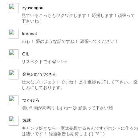
zyusangou
見ているこっちもワクワクします！ 応援します！頑張って
下さいね！
koronat
わぉ！ 夢のような話ですね！ 頑張ってください！
OIL
リスペクトです😭✨✨✨
金魚のひでおさん
壮大なプロジェクトですね！ 是非進捗もUPして下さい。 楽
しみにしております。
つかひろ
凄い‼️ 胸が高鳴りますね〜😆 頑張って下さい🙌
気球
キャンプ好きなら一度は妄想するもんですがホントに作るの
は凄いです！ 経過報告も期待します( ´∀｀)