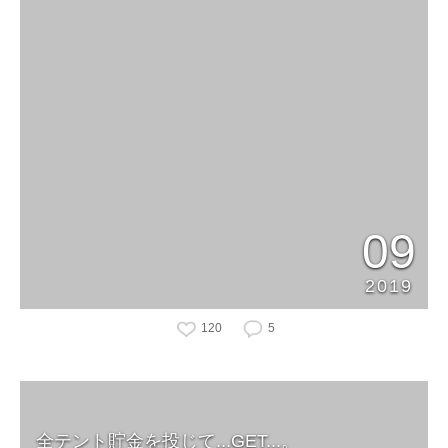
09
2019
120
5
全テント貯金を投じて...GET...。