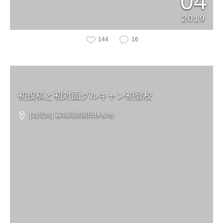
04
2019
144
16
初投稿と初対面グルキャン初登校
[鹿児島] 霧島高原国民休養地