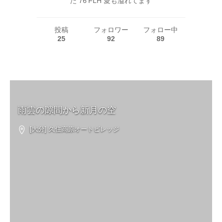
た 76'FLH 愛も溢れてます
投稿
フォロワー
フォロー中
25
92
89
雨雲の隙間から新月の空
[大分] 久住高原オートビレッジ