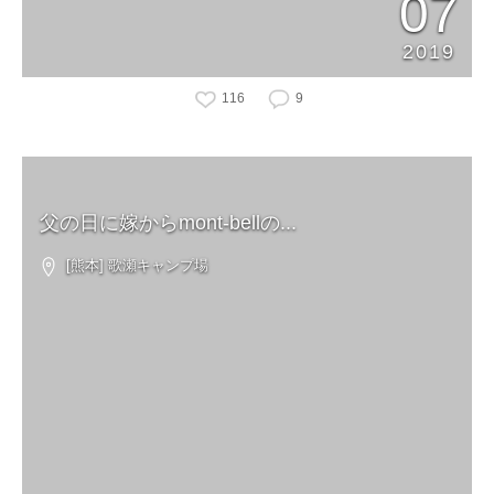
07
2019
116
9
父の日に嫁からmont-bellの...
[熊本] 歌瀬キャンプ場