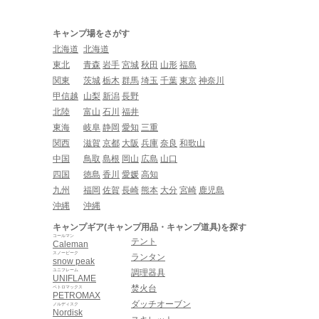
キャンプ場をさがす
北海道
北海道
東北
青森
岩手
宮城
秋田
山形
福島
関東
茨城
栃木
群馬
埼玉
千葉
東京
神奈川
甲信越
山梨
新潟
長野
北陸
富山
石川
福井
東海
岐阜
静岡
愛知
三重
関西
滋賀
京都
大阪
兵庫
奈良
和歌山
中国
鳥取
島根
岡山
広島
山口
四国
徳島
香川
愛媛
高知
九州
福岡
佐賀
長崎
熊本
大分
宮崎
鹿児島
沖縄
沖縄
キャンプギア(キャンプ用品・キャンプ道具)を探す
コールマン
テント
Caleman
スノーピーク
ランタン
snow peak
ユニフレーム
調理器具
UNIFLAME
焚火台
ペトロマックス
PETROMAX
ダッチオーブン
ノルディスク
Nordisk