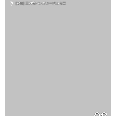
[愛知] 三河湖バンガロー村ふる里