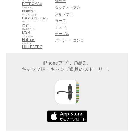
焚火台
ペトロマックス
PETROMAX
ダッチオーブン
ノルディスク
Nordisk
スキレット
キャプテンスタッグ
CAPTAIN STAG
タープ
DIY
自作
チェア
エムエスアール
MSR
テーブル
ヘリノックス
Helinox
バーナー・コンロ
ヒルバーグ
HILLEBERG
iPhoneアプリで綴る、
キャンプ場・キャンプ道具のストーリー。