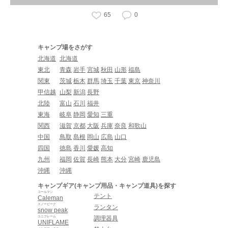
65
0
キャンプ場をさがす
北海道
北海道
東北
青森
岩手
宮城
秋田
山形
福島
関東
茨城
栃木
群馬
埼玉
千葉
東京
神奈川
甲信越
山梨
新潟
長野
北陸
富山
石川
福井
東海
岐阜
静岡
愛知
三重
関西
滋賀
京都
大阪
兵庫
奈良
和歌山
中国
鳥取
島根
岡山
広島
山口
四国
徳島
香川
愛媛
高知
九州
福岡
佐賀
長崎
熊本
大分
宮崎
鹿児島
沖縄
沖縄
キャンプギア(キャンプ用品・キャンプ道具)を探す
コールマン
テント
Caleman
スノーピーク
ランタン
snow peak
ユニフレーム
調理器具
UNIFLAME