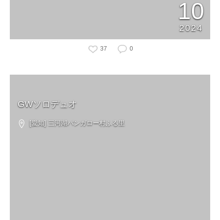
10
2024
37
0
GWソロデュオ
[愛知] 三河湖バンガロー村ふる里