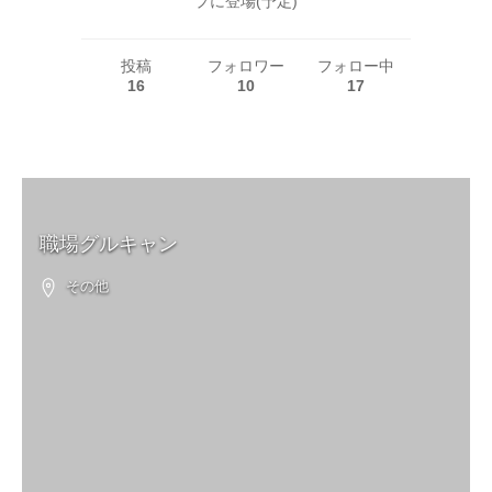
プに登場(予定)
投稿
フォロワー
フォロー中
16
10
17
職場グルキャン
その他