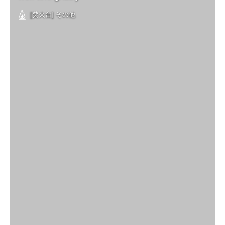
[焚火台] その他