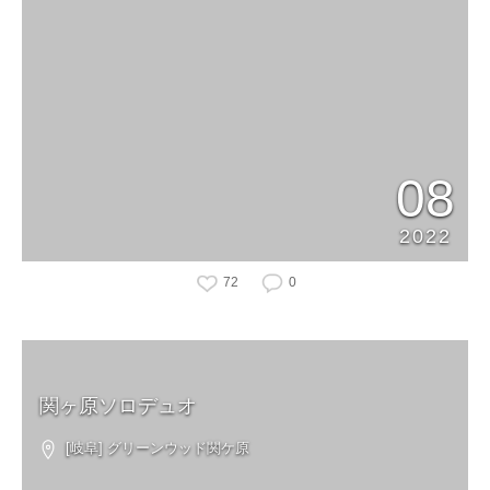
08
2022
72
0
関ヶ原ソロデュオ
[岐阜] グリーンウッド関ケ原