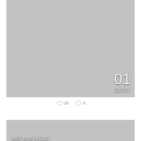
01
2025
33
0
wolf and grizzly