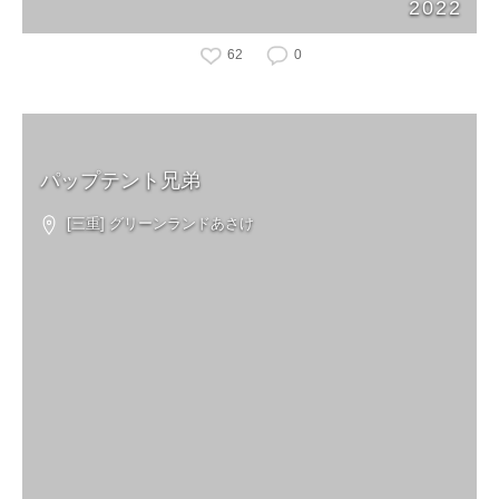
2022
62
0
パップテント兄弟
[三重] グリーンランドあさけ