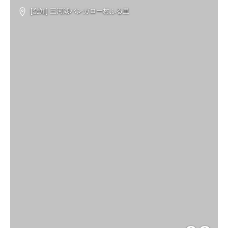
[愛知] 三河湖バンガロー村ふる里