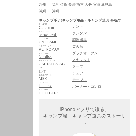
九州
福岡
佐賀
長崎
熊本
大分
宮崎
鹿児島
沖縄
沖縄
キャンプギア(キャンプ用品・キャンプ道具)を探す
コールマン
テント
Caleman
スノーピーク
ランタン
snow peak
ユニフレーム
調理器具
UNIFLAME
焚火台
ペトロマックス
PETROMAX
ダッチオーブン
ノルディスク
Nordisk
スキレット
キャプテンスタッグ
CAPTAIN STAG
タープ
DIY
自作
チェア
エムエスアール
MSR
テーブル
ヘリノックス
Helinox
バーナー・コンロ
ヒルバーグ
HILLEBERG
iPhoneアプリで綴る、
キャンプ場・キャンプ道具のストーリ
ー。