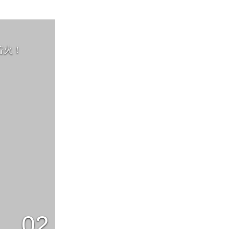
着火！
02