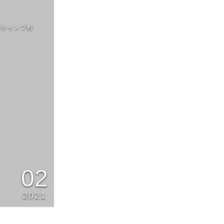
里キャンプ村
02
2021