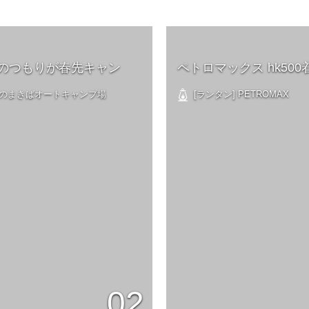
のつもりが春先キャン
ペトロマックス hk500
 森のまきばオートキャンプ場
[ランタン] PETROMAX
02