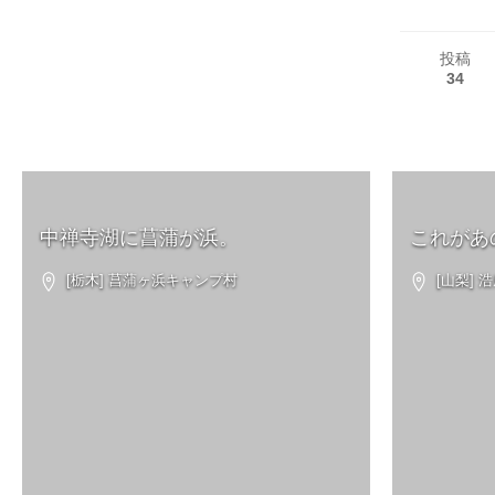
投稿
34
中禅寺湖に菖蒲が浜。
これがあ
[栃木] 菖蒲ヶ浜キャンプ村
[山梨] 