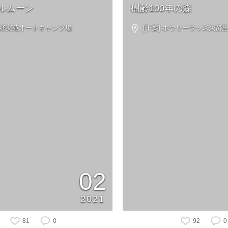
ルムーン
樹齢100年の森
 有野実苑オートキャンプ場
[千葉] ホウリーウッズ久留
02
2021
81
0
92
0