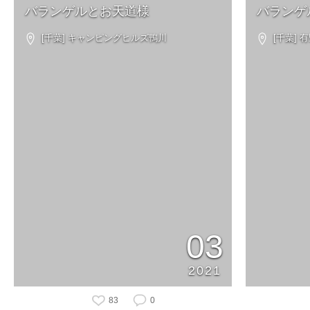
バランゲルとお天道様
バランゲ
[千葉] キャンピングヒルズ鴨川
[千葉]
03
2021
83
0