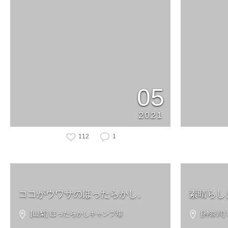
05
2021
112
1
ココがウワサのほったらかし。
素晴らし
[山梨] ほったらかしキャンプ場
[神奈川] B