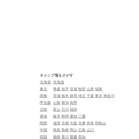
キャンプ場をさがす
北海道
北海道
東北
青森
岩手
宮城
秋田
山形
福島
関東
茨城
栃木
群馬
埼玉
千葉
東京
神奈川
甲信越
山梨
新潟
長野
北陸
富山
石川
福井
東海
岐阜
静岡
愛知
三重
関西
滋賀
京都
大阪
兵庫
奈良
和歌山
中国
鳥取
島根
岡山
広島
山口
四国
徳島
香川
愛媛
高知