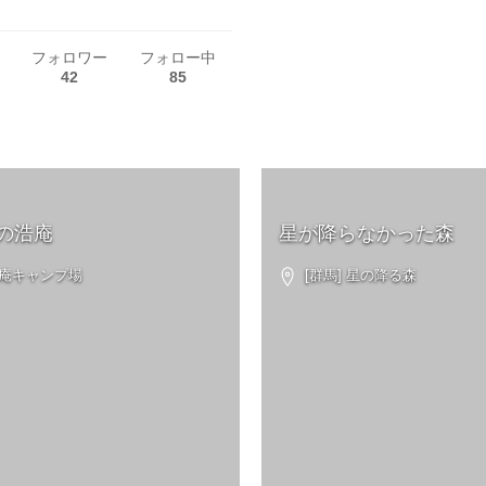
フォロワー
フォロー中
42
85
の浩庵
星が降らなかった森
浩庵キャンプ場
[群馬] 星の降る森