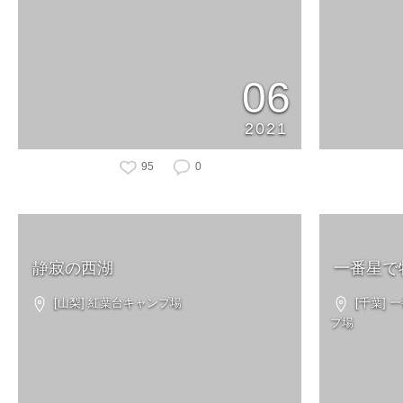
06
2021
95
0
静寂の西湖
一番星で
[山梨] 紅葉台キャンプ場
[千葉]
プ場