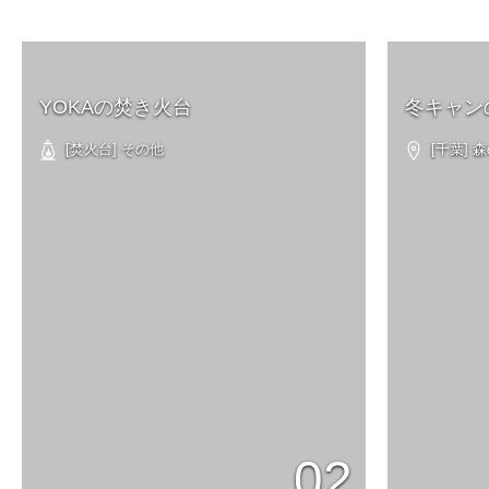
YOKAの焚き火台
冬キャン
[焚火台] その他
[千葉]
02