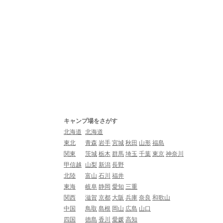
キャンプ場をさがす
北海道
北海道
東北
青森
岩手
宮城
秋田
山形
福島
関東
茨城
栃木
群馬
埼玉
千葉
東京
神奈川
甲信越
山梨
新潟
長野
北陸
富山
石川
福井
東海
岐阜
静岡
愛知
三重
関西
滋賀
京都
大阪
兵庫
奈良
和歌山
中国
鳥取
島根
岡山
広島
山口
四国
徳島
香川
愛媛
高知