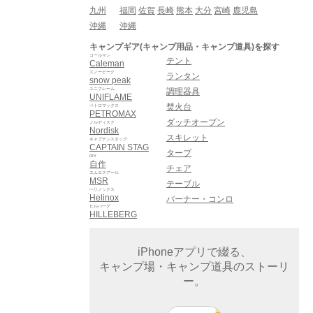
九州
福岡
佐賀
長崎
熊本
大分
宮崎
鹿児島
沖縄
沖縄
キャンプギア(キャンプ用品・キャンプ道具)を探す
コールマン
テント
Caleman
スノーピーク
ランタン
snow peak
ユニフレーム
調理器具
UNIFLAME
焚火台
ペトロマックス
PETROMAX
ダッチオーブン
ノルディスク
Nordisk
スキレット
キャプテンスタッグ
CAPTAIN STAG
タープ
DIY
自作
チェア
エムエスアール
MSR
テーブル
ヘリノックス
Helinox
バーナー・コンロ
ヒルバーグ
HILLEBERG
iPhoneアプリで綴る、
キャンプ場・キャンプ道具のストーリ
ー。