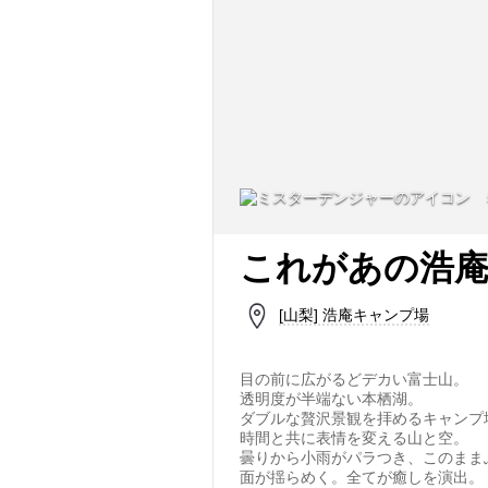
これがあの浩
[山梨] 浩庵キャンプ場
目の前に広がるどデカい富士山。
透明度が半端ない本栖湖。
ダブルな贅沢景観を拝めるキャンプ
時間と共に表情を変える山と空。
曇りから小雨がパラつき、このまま
面が揺らめく。全てが癒しを演出。