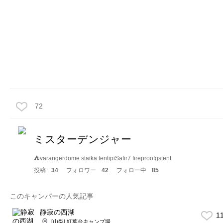
72
ミスターデンジャー
⛺️varangerdome staika tentipiSafir7 fireproofgstent
投稿
34
フォロワー
42
フォロー中
85
このキャンパーの人気記事
静寂の西湖
1
[山梨] 紅葉台キャンプ場