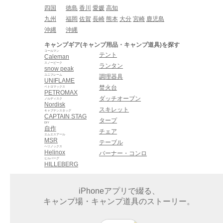
四国
徳島
香川
愛媛
高知
九州
福岡
佐賀
長崎
熊本
大分
宮崎
鹿児島
沖縄
沖縄
キャンプギア(キャンプ用品・キャンプ道具)を探す
コールマン
テント
Caleman
スノーピーク
ランタン
snow peak
ユニフレーム
調理器具
UNIFLAME
焚火台
ペトロマックス
PETROMAX
ダッチオーブン
ノルディスク
Nordisk
スキレット
キャプテンスタッグ
CAPTAIN STAG
タープ
DIY
自作
チェア
エムエスアール
MSR
テーブル
ヘリノックス
Helinox
バーナー・コンロ
ヒルバーグ
HILLEBERG
iPhoneアプリで綴る、
キャンプ場・キャンプ道具のストーリー。