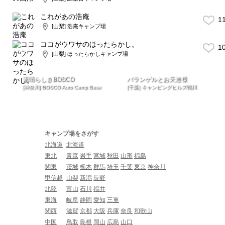
これがあの浩庵
1
[山梨] 浩庵キャンプ場
ココがウワサのほったらかし。
1
[山梨] ほったらかしキャンプ場
素晴らしきBOSCO
バランゲルとお天道様
[神奈川] BOSCO Auto Camp Base
[千葉] キャンピングヒルズ鴨川
キャンプ場をさがす
北海道
北海道
東北
青森
岩手
宮城
秋田
山形
福島
関東
茨城
栃木
群馬
埼玉
千葉
東京
神奈川
甲信越
山梨
新潟
長野
北陸
富山
石川
福井
東海
岐阜
静岡
愛知
三重
関西
滋賀
京都
大阪
兵庫
奈良
和歌山
中国
鳥取
島根
岡山
広島
山口