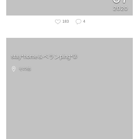
2020
183
4
stay*home＆ベランping*②
その他