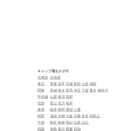
キャンプ場をさがす
北海道
北海道
東北
青森
岩手
宮城
秋田
山形
福島
関東
茨城
栃木
群馬
埼玉
千葉
東京
神奈川
甲信越
山梨
新潟
長野
北陸
富山
石川
福井
東海
岐阜
静岡
愛知
三重
関西
滋賀
京都
大阪
兵庫
奈良
和歌山
中国
鳥取
島根
岡山
広島
山口
四国
徳島
香川
愛媛
高知