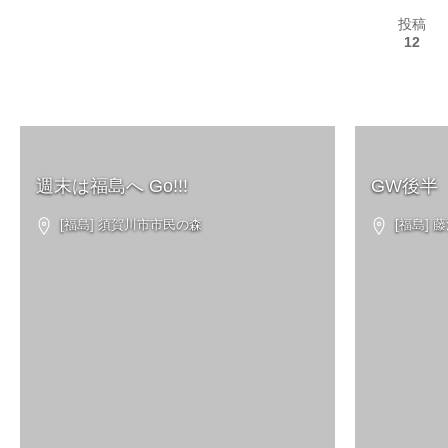
投稿
12
週末は福島へ Go!!!
GW後半
[福島] 須賀川市市民の森
[福島] 