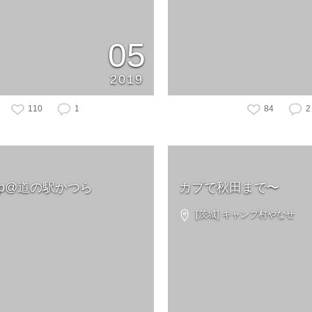
05
2019
110
1
84
2
mp@道の駅かつら
カブで秋田まで〜
[茨城] キャンプ村やなせ