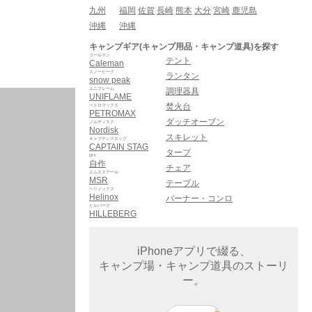
九州
福岡
佐賀
長崎
熊本
大分
宮崎
鹿児島
沖縄
沖縄
キャンプギア(キャンプ用品・キャンプ道具)を探す
コールマン
テント
Caleman
スノーピーク
ランタン
snow peak
ユニフレーム
調理器具
UNIFLAME
焚火台
ペトロマックス
PETROMAX
ダッチオーブン
ノルディスク
Nordisk
スキレット
キャプテンスタッグ
CAPTAIN STAG
タープ
DIY
自作
チェア
エムエスアール
MSR
テーブル
ヘリノックス
Helinox
バーナー・コンロ
ヒルバーグ
HILLEBERG
iPhoneアプリで綴る、
キャンプ場・キャンプ道具のストーリ
ー。