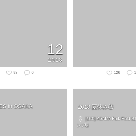
12
2018
93
0
126
BES in OSAKA
2018 夏休み②
[群馬] ASAMA Park Fie
ンプ場