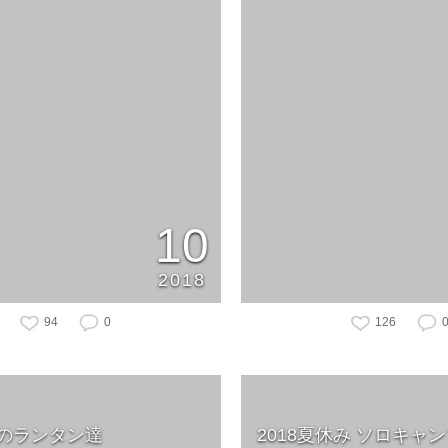
10
2018
94
0
126
のランタン達
2018夏休み ソロキャ