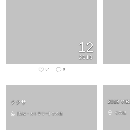
12
2018
84
0
2018 VI
ククサ
その他
[食器・カトラリー] その他