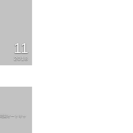
11
2018
1
ld 浅間園オートキャ