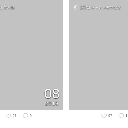
] その他
[茨城] キャンプ村やなせ
08
2018
97
0
97
1