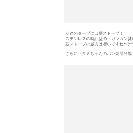
友達のタープには薪ストーブ！
ステンレスの時計型の‥ガンガン焚い
薪ストーブの威力は凄いですね〜(^^
さらに‥タミちゃんのパン焼器登場