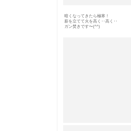
暗くなってきたら極寒！
薪を立てて火を高く‥高く‥
ガン焚きです〜(^^)