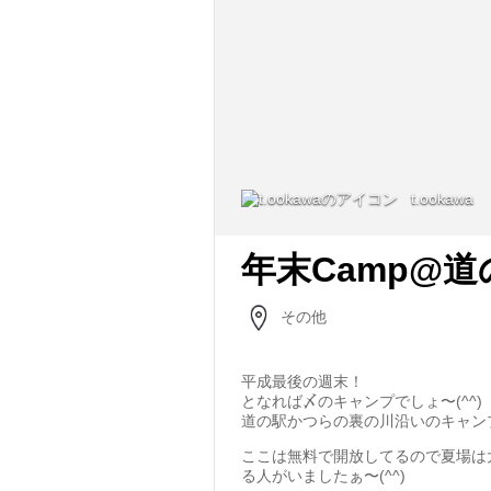
t.ookawa
年末Camp@
その他
平成最後の週末！
となれば〆のキャンプでしょ〜(^^)
道の駅かつらの裏の川沿いのキャン
ここは無料で開放してるので夏場は
る人がいましたぁ〜(^^)