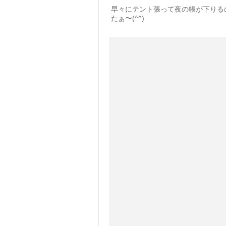
早々にテント張って夜の帳が下りる
たぁ〜(^^)