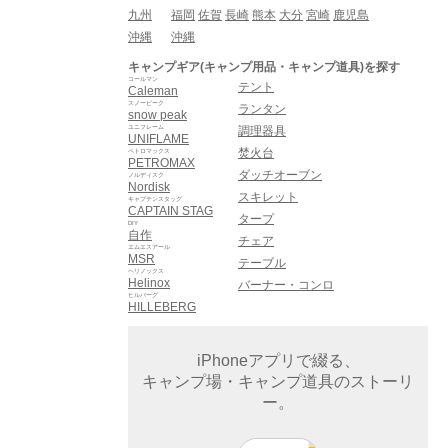
九州
福岡
佐賀
長崎
熊本
大分
宮崎
鹿児島
沖縄
沖縄
キャンプギア(キャンプ用品・キャンプ道具)を探す
コールマン
テント
Caleman
スノーピーク
ランタン
snow peak
ユニフレーム
調理器具
UNIFLAME
焚火台
ペトロマックス
PETROMAX
ダッチオーブン
ノルディスク
Nordisk
スキレット
キャプテンスタッグ
CAPTAIN STAG
タープ
DIY
自作
チェア
エムエスアール
MSR
テーブル
ヘリノックス
Helinox
バーナー・コンロ
ヒルバーグ
HILLEBERG
iPhoneアプリで綴る、
キャンプ場・キャンプ道具のストーリ
ー。