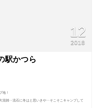
12
2018
道の駅かつら
プ地！
大混雑‥流石に冬はと思いきや‥そこそこキャンプして