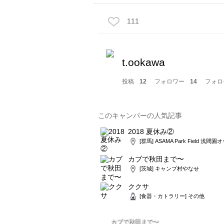
111
t.ookawa
投稿
12
フォロワー
14
フォロ
このキャンパーの人気記事
2018 夏休み②
[群馬] ASAMA Park Field 浅
カブで秋田まで〜
[茨城] キャンプ村やなせ
ククサ
[食器・カトラリー] その他
カブで秋田まで〜