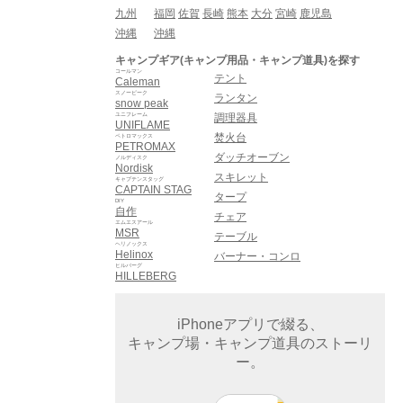
九州
福岡
佐賀
長崎
熊本
大分
宮崎
鹿児島
沖縄
沖縄
キャンプギア(キャンプ用品・キャンプ道具)を探す
コールマン
テント
Caleman
スノーピーク
ランタン
snow peak
ユニフレーム
調理器具
UNIFLAME
焚火台
ペトロマックス
PETROMAX
ダッチオーブン
ノルディスク
Nordisk
スキレット
キャプテンスタッグ
CAPTAIN STAG
タープ
DIY
自作
チェア
エムエスアール
MSR
テーブル
ヘリノックス
Helinox
バーナー・コンロ
ヒルバーグ
HILLEBERG
iPhoneアプリで綴る、
キャンプ場・キャンプ道具のストーリ
ー。