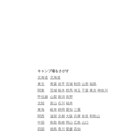
キャンプ場をさがす
北海道
北海道
東北
青森
岩手
宮城
秋田
山形
福島
関東
茨城
栃木
群馬
埼玉
千葉
東京
神奈川
甲信越
山梨
新潟
長野
北陸
富山
石川
福井
東海
岐阜
静岡
愛知
三重
関西
滋賀
京都
大阪
兵庫
奈良
和歌山
中国
鳥取
島根
岡山
広島
山口
四国
徳島
香川
愛媛
高知