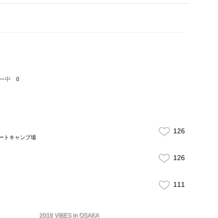
ー中
0
126
間園オートキャンプ場
126
111
2018 VIBES in OSAKA