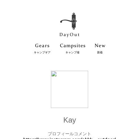
キャンプギア
キャンプ場
新着
Kay
プロフィールコメント