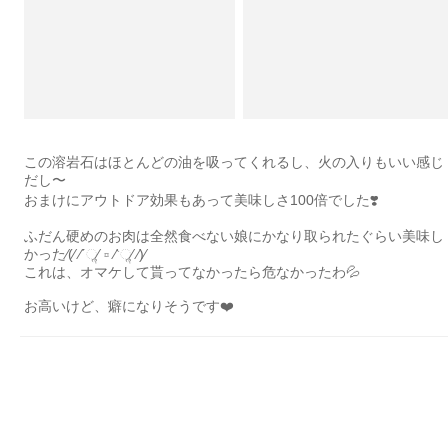
この溶岩石はほとんどの油を吸ってくれるし、火の入りもいい感じ
だし〜
おまけにアウトドア効果もあって美味しさ100倍でした❣️
ふだん硬めのお肉は全然食べない娘にかなり取られたぐらい美味し
かった⁄(⁄ ⁄ˊૢ⁄ ⌑︎ ⁄ˋૢ⁄ ⁄)⁄
これは、オマケして貰ってなかったら危なかったわ💦
お高いけど、癖になりそうです❤️