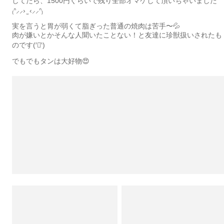
してたら、1500円ぐらいで残り全部オマケして頂いちゃいました
₍ᐢ⸝⸝› ̫ ‹⸝⸝ᐢ₎
実を言うと胃が弱くて脂ぎった普通の焼肉は苦手〜💦
肉が嫌いとかそんな人聞いたことない！と友達に珍獣扱いされたも
のです(′‵)
でもでもタンは大好物😍