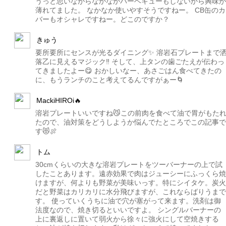
うっと思いながらなかなかバーベキューもしないから興味が
薄れてました。 なかなか使いやすそうですねー。 CB缶のカ
バーもオシャレですねー。どこのですか？
きゅう
要所要所にセンスが光るダイニング✨ 溶岩石プレートまで
落乙に見えるマジック‼️ そして、上タンの歯ごたえが伝わっ
てきましたよー😋 おかしいなー、あさごはん食べてきたの
に、もうランチのこと考えてるんですがぁー🌀
MackiHIROi🔥
溶岩プレートいいですね😼この前肉を食べて油で胃がもた
たので、油対策をどうしようか悩んでたところでこの記事で
す😻🍖
トム
30cmくらいの大きな溶岩プレートをツーバーナーの上で試
したことあります。遠赤効果で肉はジューシーにふっくら焼
けますが、何よりも野菜が美味いっす。特にシイタケ。炭火
だと野菜はカリカリに水分飛びますが、これならばりうまで
す。 使っていくうちに油で穴が塞がって来ます。洗剤は御
法度なので、焼き切るといいですよ。 シングルバーナーの
上に裏返しに置いて弱火から徐々に強火にして空焼きする