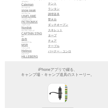
コールマン
テント
Caleman
スノーピーク
ランタン
snow peak
ユニフレーム
調理器具
UNIFLAME
焚火台
ペトロマックス
PETROMAX
ダッチオーブン
ノルディスク
Nordisk
スキレット
キャプテンスタッグ
CAPTAIN STAG
タープ
DIY
自作
チェア
エムエスアール
MSR
テーブル
ヘリノックス
Helinox
バーナー・コンロ
ヒルバーグ
HILLEBERG
iPhoneアプリで綴る、
キャンプ場・キャンプ道具のストーリー。