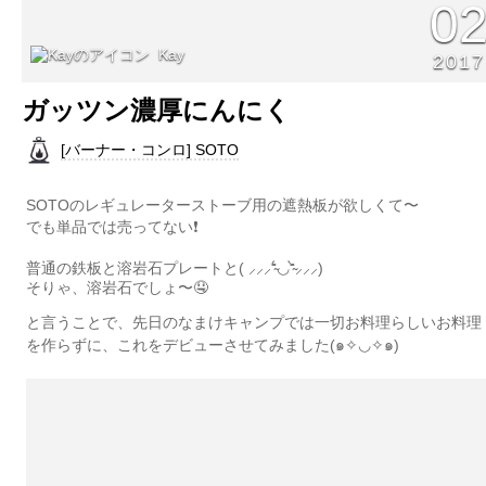
0
Kay
2017
ガッツン濃厚にんにく
[バーナー・コンロ] SOTO
SOTOのレギュレーターストーブ用の遮熱板が欲しくて〜
でも単品では売ってない❗️
普通の鉄板と溶岩石プレートと( ⸝⸝⸝⁼̴́◡︎⁼̴̀⸝⸝⸝)
そりゃ、溶岩石でしょ〜🤤
と言うことで、先日のなまけキャンプでは一切お料理らしいお料理
を作らずに、これをデビューさせてみました(๑✧◡✧๑)