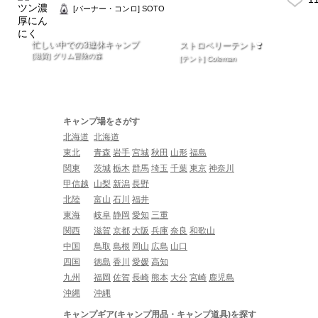
[バーナー・コンロ] SOTO
忙しい中での3連休キャンプ
ストロベリーテント❣️
[滋賀] グリム冒険の森
[テント] Coleman
キャンプ場をさがす
北海道
北海道
東北
青森
岩手
宮城
秋田
山形
福島
関東
茨城
栃木
群馬
埼玉
千葉
東京
神奈川
甲信越
山梨
新潟
長野
北陸
富山
石川
福井
東海
岐阜
静岡
愛知
三重
関西
滋賀
京都
大阪
兵庫
奈良
和歌山
中国
鳥取
島根
岡山
広島
山口
四国
徳島
香川
愛媛
高知
九州
福岡
佐賀
長崎
熊本
大分
宮崎
鹿児島
沖縄
沖縄
キャンプギア(キャンプ用品・キャンプ道具)を探す