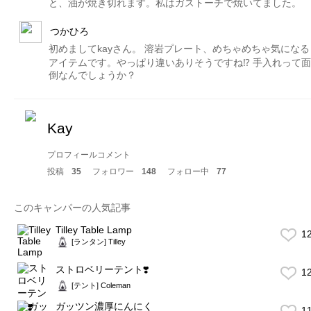
と、油が焼き切れます。私はガストーチで焼いてました。
つかひろ
初めましてkayさん。 溶岩プレート、めちゃめちゃ気になる
アイテムです。やっぱり違いありそうですね⁉︎ 手入れって面
倒なんでしょうか？
Kay
プロフィールコメント
投稿
35
フォロワー
148
フォロー中
77
このキャンパーの人気記事
Tilley Table Lamp
1
[ランタン] Tilley
ストロベリーテント❣️
1
[テント] Coleman
ガッツン濃厚にんにく
1