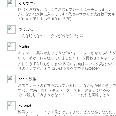
とも@tmk
同じく遮熱板がほしくて溶岩石プレートに手を出しました
が、なかなか気に入ってます♪ 私は牛サガリが大好物♡カル
ビが重く感じるお年頃なので(笑)
つよぽん
こんな時間なのにヨダレが出そうです🤤
Martin
キャンプに興味がありそうな匂いをプンプンさせてる友人が
いて、彼がコレを狙っていました❗️ コレを買わせてキャンプ
沼に引きずり込むかなぁ😋 因みにお肉はニンニク臭たっぷ
りのタレですか？？ コレはウマウマですね😱😱😱
sagiri-紗霧-
溶岩プレートの存在を忘れていました。なかなか良さそうで
すね。 私も、同じレギュレーターストーブ使っているの
で、検討してみようかな＾＾ ニンニクだれも美味しそう♪
koronat
溶岩プレートってよく見かけますよね。どんな感じなんだろ