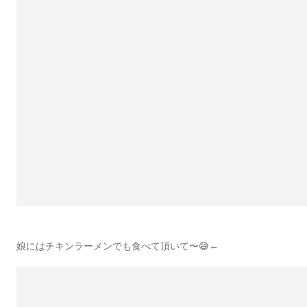
娘にはチキンラーメンでも食べて頂いて〜😅←